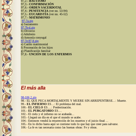
97,2.-
BAUTISMO
97,3.-
CONFIRMACIÓN
97,6.-
ORDEN SACERDOTAL
97,4.-
PENITENCIA
(ver nn. 53-94)
97,5.-
EUCARISTÍA
(ver nn. 45-52)
97,7.-
MATRIMONIO
97,7a.zip
a) Sacramento
97,7b-d.zip
b) Divorcio
c) Adulterio
d) Armonía conyugal
97,7e-97,8.zip
e) Cariño matrimonial
f) Procreación de los hijos
g) Planificación familiar
97,8.-
UNCIÓN DE LOS ENFERMOS
El más alla
98-106,2.zip
98.- EL QUE PECA MORTALMENTE Y MUERE SIN ARREPENTIRSE...: Muerte.
99.-
EL INFIERNO
ES...: El problema del mal.
100.-
EL CIELO
ES....: Predestinación.
101.-
EL PURGATORIO
ES....
102.- El cielo y el infierno no se acabarán...
103.- Llegará un día en el que el mundo se acabe.
104.- Entonces vendrá la resurrección de los muertos y el juicio final ...
105.- En lo dicho hasta aquí se contiene todo lo que hay que creer para salvarse.
106.- La fe es tan necesaria como las buenas obras: Fe y obras.