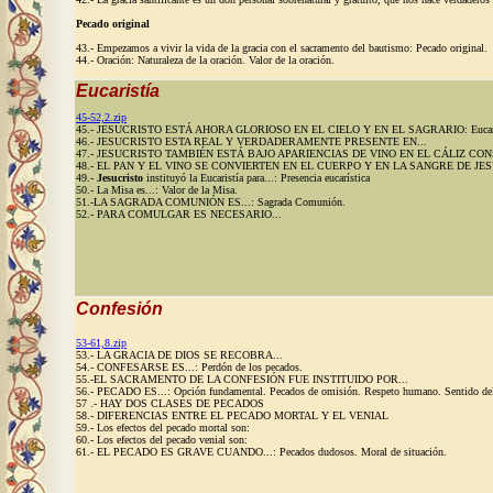
Pecado original
43.- Empezamos a vivir la vida de la gracia con el sacramento del bautismo: Pecado original.
44.- Oración: Naturaleza de la oración. Valor de la oración.
Eucaristía
45-52,2.zip
45.- JESUCRISTO ESTÁ AHORA GLORIOSO EN EL CIELO Y EN EL SAGRARIO: Eucaristía 
46.- JESUCRISTO ESTA REAL Y VERDADERAMENTE PRESENTE EN...
47.- JESUCRISTO TAMBIÉN ESTÁ BAJO APARIENCIAS DE VINO EN EL CÁLIZ C
48.- EL PAN Y EL VINO SE CONVIERTEN EN EL CUERPO Y EN LA SANGRE DE JES
49.-
Jesucristo
instituyó la Eucaristía para...: Presencia eucarística
50.- La Misa es...: Valor de la Misa.
51.-LA SAGRADA COMUNIÓN ES...: Sagrada Comunión.
52.- PARA COMULGAR ES NECESARIO...
Confesión
53-61,8.zip
53.- LA GRACIA DE DIOS SE RECOBRA...
54.- CONFESARSE ES...: Perdón de los pecados.
55.-EL SACRAMENTO DE LA CONFESIÓN FUE INSTITUIDO POR...
56.- PECADO ES...: Opción fundamental. Pecados de omisión. Respeto humano. Sentido del p
57 .- HAY DOS CLASES DE PECADOS
58.- DIFERENCIAS ENTRE EL PECADO MORTAL Y EL VENIAL
59.- Los efectos del pecado mortal son:
60.- Los efectos del pecado venial son:
61.- EL PECADO ES GRAVE CUANDO...: Pecados dudosos. Moral de situación.