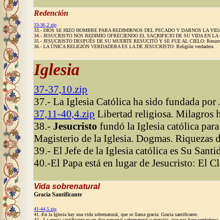
Redención
33-36,2.zip
33.- DIOS SE HIZO HOMBRE PARA REDIMIRNOS DEL PECADO Y DARNOS LA VID
34.- JESUCRISTO NOS REDIMIO OFRECIENDO EL SACRIFICIO DE SU VIDA EN LA CRUZ:
35.- JESUCRISTO DESPUÉS DE SU MUERTE RESUCITÓ Y SE FUE AL CIELO: Resurrecc
36.- LA ÚNICA RELIGIÓN VERDADERA ES LA DE JESUCRISTO: Religión verdadera.
Iglesia
37-37,10.zip
37.- La Iglesia Católica ha sido fundada por Je
37,11-40,4.zip
Libertad religiosa. Milagros 
38.-
Jesucristo
fundó la Iglesia católica para
Magisterio de la Iglesia. Dogmas. Riquezas de
39.- El Jefe de la Iglesia católica es Su Santi
40.-El Papa está en lugar de Jesucristo: El Cl
Vida sobrenatural
Gracia Santificante
41-44,5.zip
41.-En la Iglesia hay una vida sobrenatural, que se llama gracia: Gracia santificante.
42.- La gracia santificante es un don personal sobrenatural y gratuito, que nos hace verdaderos 