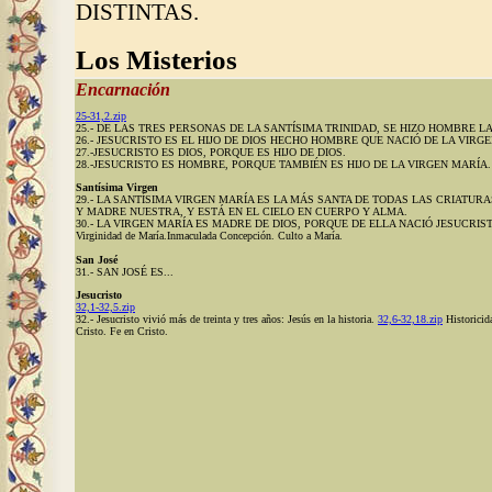
DISTINTAS.
Los Misterios
Encarnación
25-31,2.zip
25.- DE LAS TRES PERSONAS DE LA SANTÍSIMA TRINIDAD, SE HIZO HOMBRE L
26.- JESUCRISTO ES EL HIJO DE DIOS HECHO HOMBRE QUE NACIÓ DE LA VIRG
27.-JESUCRISTO ES DIOS, PORQUE ES HIJO DE DIOS.
28.-JESUCRISTO ES HOMBRE, PORQUE TAMBIÉN ES HIJO DE LA VIRGEN MARÍA.
Santísima Virgen
29.- LA SANTÍSIMA VIRGEN MARÍA ES LA MÁS SANTA DE TODAS LAS CRIATURA
Y MADRE NUESTRA, Y ESTÁ EN EL CIELO EN CUERPO Y ALMA.
30.- LA VIRGEN MARÍA ES MADRE DE DIOS, PORQUE DE ELLA NACIÓ JESUCRISTO 
Virginidad de María.Inmaculada Concepción. Culto a María.
San José
31.- SAN JOSÉ ES...
Jesucristo
32,1-32,5.zip
32.- Jesucristo vivió más de treinta y tres años: Jesús en la historia.
32,6-32,18.zip
Historicid
Cristo. Fe en Cristo.