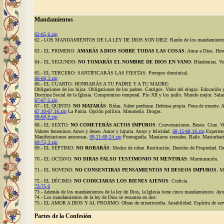
Mandamientos
62-65,6.zip
62.- LOS MANDAMIENTOS DE LA LEY DE DIOS SON DIEZ: Razón de los mandamientos. 
63.- EL PRIMERO:
AMARÁS A DIOS SOBRE TODAS LAS COSAS
: Amar a Dios. Horó
64.- EL SEGUNDO:
NO TOMARÁS EL NOMBRE DE DIOS EN VANO
: Blasfemias. V
65.- EL TERCERO: SANTIFICARÁS LAS FIESTAS: Precepto dominical.
66-66,3.zip
66.- EL CUARTO: HONRARÁS A TU PADRE Y A TU MADRE:
Obligaciones de los hijos. Obligaciones de los padres. Castigos. Valor del elogio. Educación 
Doctrina Social de la Iglesia. Compromiso temporal. Pío XII y los judío. Mundo mejor. Salario
67-67,5.zip
67.- EL QUINTO:
NO MATARÁS
: Riñas. Saber perdonar. Defensa propia. Pena de muerte. 
67,10-67,16.zip
La Patria. Opción política. Masonería. Drogas.
68-68,8.zip
68.- EL SEXTO:
NO COMETERÁS ACTOS IMPUROS
: Conversaciones. Besos. Cine. Vi
Valores femeninos.Amor y deseo. Amor y lujuria. Amor y felicidad.
68,15-68,16.zip
Experienc
Manifestaciones amorosas.
6
8,21-68,24.zip
Pornografía. Maníacos sexuales. Baile. Masturba
69-72,3.zip
69.- EL SÉPTIMO:
NO ROBARÁS
: Modos de robar. Restitución. Derecho de Propiedad. D
70.- EL OCTAVO:
NO DIRAS FALSO TESTIMONIO NI MENTIRAS
: Murmuración.
71.- EL NOVENO:
NO CONSENTIRAS PENSAMIENTOS NI DESEOS IMPUROS
: M
72.- EL DÉCIMO:
NO CODICIARAS LOS BIENES AJENOS
: Codicia.
73-75,6
73.- Además de los mandamientos de la ley de Dios, la Iglesia tiene cinco mandamientos: Ayun
74.- Los mandamientos de la ley de Dios se resumen en dos:
75.- EL AMOR A DIOS Y AL PROJIMO: Obras de misericordia. Amabilidad. Espíritu de servi
Partes de la Confesión