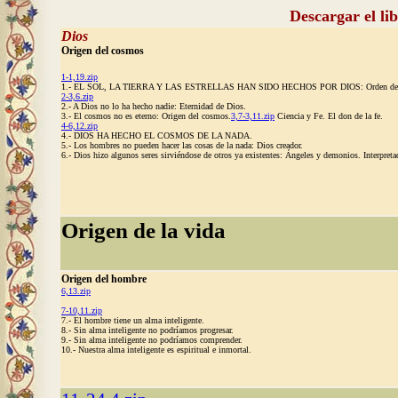
Descargar el li
Dios
Origen del cosmos
1-1,19.zip
1.- EL SOL, LA TIERRA Y LAS ESTRELLAS HAN SIDO HECHOS POR DIOS: Orden del
2-3,6.zip
2.- A Dios no lo ha hecho nadie:
Eternidad de Dios.
3.- El cosmos no es eterno
: Origen del cosmos.
3,7-3,11.zip
Ciencia y Fe. El don de la fe.
4-6,12.zip
4.- DIOS HA HECHO EL COSMOS DE LA NADA.
5.- Los hombres no pueden hacer las cosas de la nada:
Dios creador.
6.- Dios hizo algunos seres sirviéndose de otros ya existentes:
Ángeles y demonios. Interpretac
Origen de la vida
Origen del hombre
6,13.zip
7-10,11.zip
7.- El hombre tiene un alma inteligente.
8.- Sin alma inteligente no podríamos progresar.
9.- Sin alma inteligente no podríamos comprender.
10.- Nuestra alma inteligente es espiritual e inmortal
.