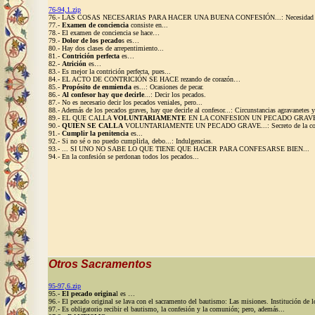
76-94,1.zip
76.- LAS COSAS NECESARIAS PARA HACER UNA BUENA CONFESIÓN...: Necesidad de 
77.-
Examen de conciencia
consiste en...
78.- El examen de conciencia se hace…
79.-
Dolor de los pecado
s es…
80.- Hay dos clases de arrepentimiento...
81.-
Contrición perfecta
es…
82.-
Atrición
es…
83.- Es mejor la contrición perfecta, pues...
84.- EL ACTO DE CONTRICIÓN SE HACE rezando de corazón…
85.-
Propósito de enmienda
es...: Ocasiones de pecar.
86.-
Al confesor hay que decirle
...: Decir los pecados.
87.- No es necesario decir los pecados veniales, pero...
88.- Además de los pecados graves, hay que decirle al confesor...: Circunstancias agravanetes
89.- EL QUE CALLA
VOLUNTARIAMENTE
EN LA CONFESION UN PECADO GRAVE
90.-
QUIEN SE CALLA
VOLUNTARIAMENTE UN PECADO GRAVE...: Secreto de la confesió
91.-
Cumplir la penitencia
es...
92.- Si no sé o no puedo cumplirla, debo...: Indulgencias.
93.- ... SI UNO NO SABE LO QUE TIENE QUE HACER PARA CONFESARSE BIEN...
94.- En la confesión se perdonan todos los pecados...
Otros Sacramentos
95-97,6.zip
95.-
El pecado origina
l es …
96.- El pecado original se lava con el sacramento del bautismo: Las misiones. Institución de 
97.- Es obligatorio recibir el bautismo, la confesión y la comunión; pero, además...