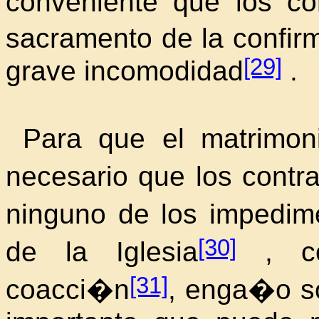
conveniente que los co
sacramento de la confir
[29]
grave incomodidad
.
Para que el matrimo
necesario que los contr
ninguno de los impedim
[30]
de la Iglesia
, co
[31]
coacci�n
, enga�o s