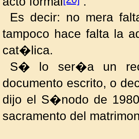
acto formal
.
Es decir: no mera falt
tampoco hace falta la a
cat�lica.
S� lo ser�a un rec
documento escrito, o de
dijo el S�nodo de 198
sacramento del matrimo