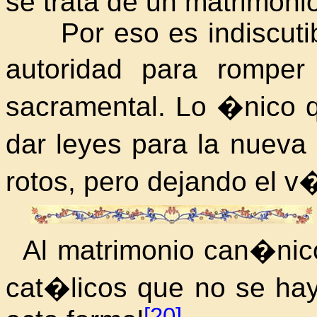
se trata de un matrimonio
Por eso es indiscutib
autoridad para romper
sacramental. Lo �nico 
dar leyes para la nueva
rotos, pero dejando el v
Al matrimonio can�ni
cat�licos que no se hay
[20]