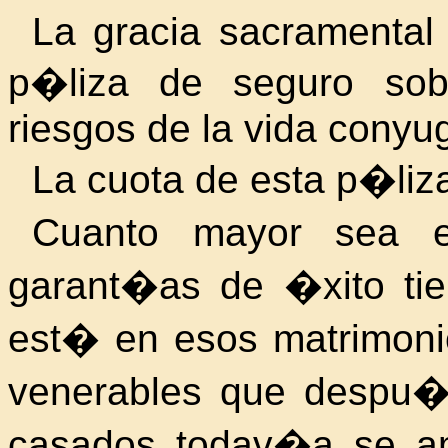
La gracia sacramental
p�liza de seguro sobr
riesgos de la vida conyug
La cuota de esta p�liza
Cuanto mayor sea el
garant�as de �xito tie
est� en esos matrimoni
venerables que despu
casados todav�a se am