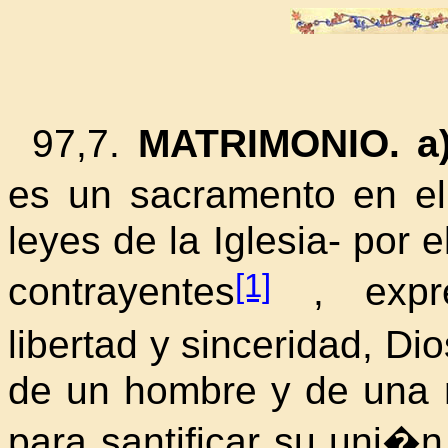
97,7.
MATRIMONIO. a
es un sacramento en e
leyes de la Iglesia- por 
[1]
contrayentes
, expre
libertad y sinceridad, Di
de un hombre y de una m
para santificar su uni�n