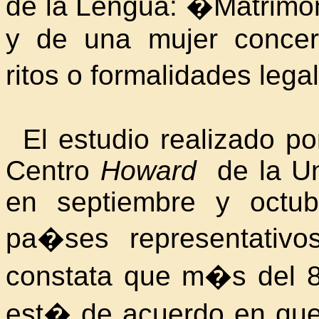
de la Lengua: �Matrimo
y de una mujer concer
ritos o formalidades leg
El estudio realizado p
Centro
Howard
de la Un
en septiembre y octu
pa�ses representativo
constata que m�s del 
est� de acuerdo en que 