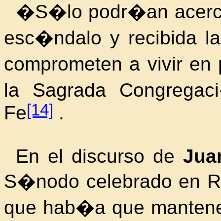
�S�lo podr�an acercar
esc�ndalo y recibida l
comprometen a vivir en 
la Sagrada Congregac
[14]
Fe
.
En el discurso de
Jua
S�nodo celebrado en Ro
que hab�a que mantener 