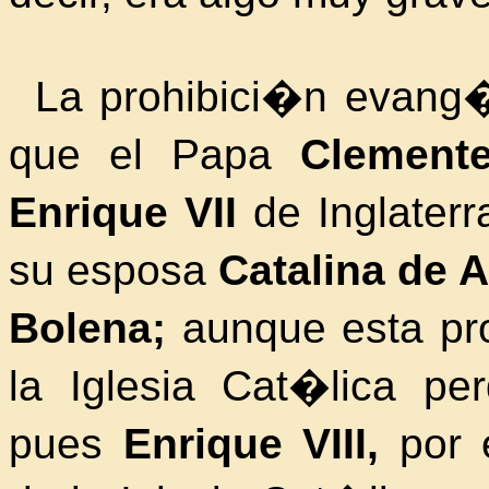
La prohibici�n evang�l
que el Papa
Clemente
Enrique VII
de Inglater
su esposa
Catalina de
Bolena;
aunque esta pr
la Iglesia Cat�lica
perd
pues
Enrique VIII,
por 