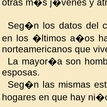
otras m�s j�venes y atra
Seg�n los datos del c
en los �ltimos a�os h
norteamericanos que viv
La mayor�a son hombr
esposas.
Seg�n las mismas est
hogares en que hay ni�o