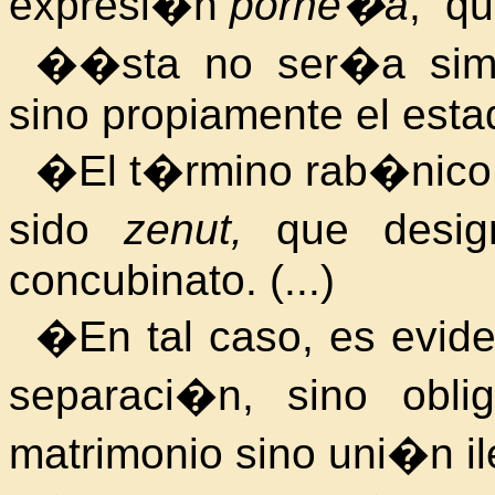
expresi�n
porne�a
, qu
��sta no ser�a simpl
sino propiamente el esta
�El t�rmino rab�nico
sido
zenut,
que design
concubinato. (...)
�En tal caso, es evide
separaci�n, sino obli
matrimonio sino uni�n il