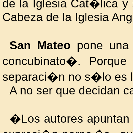
de
la Iglesia Cat�lica
y 
Cabeza de
la Iglesia Ang
San Mateo
pone una 
concubinato�. Porque
separaci�n no s�lo es l
A no ser que decidan c
�Los autores apuntan a