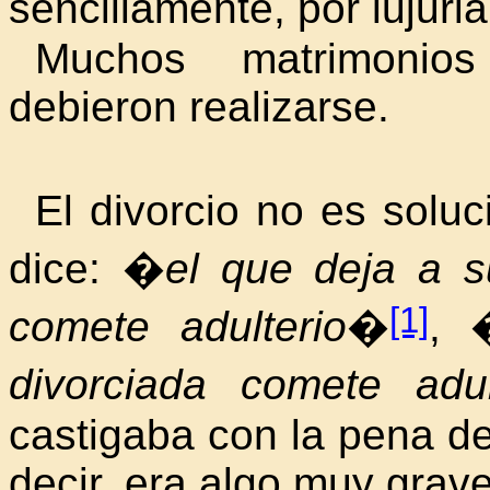
sencillamente, por lujur
Muchos matrimonio
debieron realizarse.
El divorcio no
es solu
dice: �
el que deja a s
[1]
comete adulterio
�
, 
divorciada comete adul
castigaba con la pena de
decir, era algo muy grave