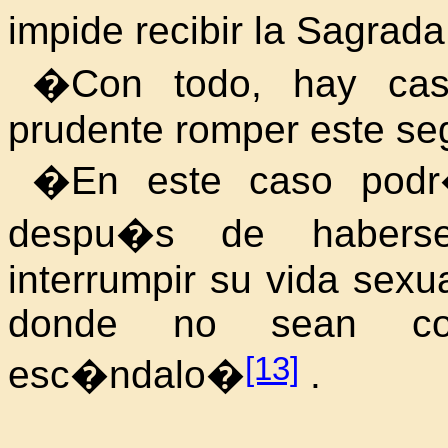
impide recibir
la Sagrad
�Con todo, hay cas
prudente romper este se
�En este caso podr�
despu�s de haberse
interrumpir su vida sexu
donde no sean con
[13]
esc�ndalo�
.