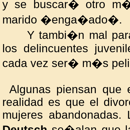
y se buscar� otro m�
marido �enga�ado�.
Y tambi�n mal para 
los delincuentes juveni
cada vez ser� m�s pelig
Algunas piensan que el
realidad es que el divo
mujeres abandonadas. 
Deutsch
se�alan que la