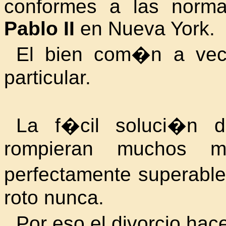
conformes a las norm
Pablo II
en Nueva York.
El bien com�n a vece
particular.
La f�cil soluci�n d
rompieran muchos ma
perfectamente superabl
roto nunca.
Por eso el divorcio h