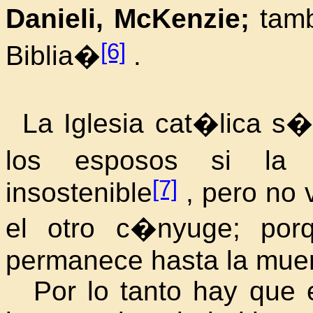
Danieli, McKenzie;
tam
[6]
Biblia�
.
La Iglesia cat�lica s
los esposos si la
[7]
insostenible
, pero no 
el otro c�nyuge; por
permanece hasta la muer
Por lo tanto hay que e