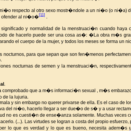
ni�o respecto al otro sexo mostr�ndole a un ni�o (o ni�a) de 
[11]
e ofender al ni�o�
.
el significado y normalidad de la menstruaci�n cuando haya 
 modo de hacerlo puede ser una cosa as�: �La obra m�s gran
do el cuerpo de la mujer, y todos los meses se forma un nido p
es nocturnos, para que sepan que son fen�menos perfectament
.
isiones nocturnas de semen y la menstruaci�n, respectivamen
al
.
 ha comprobado que a m�s informaci�n sexual , m�s embarazo
de la lujuria.
la y sin embargo no querer privarse de ella. Es el caso de lo
a del ni�o, hacerlo llegar a ser due�o de s� y a usar rectam
virtud no es cuesti�n de ense�anza solamente. Muchas veces 
hacerlo. (...). Las virtudes se logran a costa del propio esfu
ber lo que es verdad y lo que es bueno, necesita adem�s u