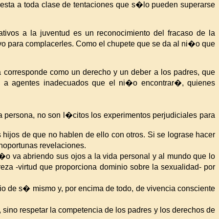
uesta a toda clase de tentaciones que s�lo pueden superarse
vos a la juventud es un reconocimiento del fracaso de la
ivo para complacerles. Como el chupete que se da al ni�o que
a corresponde como un derecho y un deber a los padres, que
, a agentes inadecuados que el ni�o encontrar�, quienes
 persona, no son l�citos los experimentos perjudiciales para
ijos de que no hablen de ello con otros. Si se lograse hacer
inoportunas revelaciones.
i�o va abriendo sus ojos a la vida personal y al mundo que lo
reza -virtud que proporciona dominio sobre la sexualidad- por
io de s� mismo y, por encima de todo, de vivencia consciente
 sino respetar la competencia de los padres y los derechos de