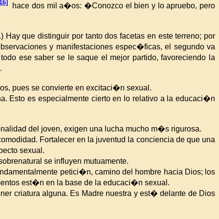
16]
hace dos mil a�os: �Conozco el bien y lo apruebo, pero
Hay que distinguir por tanto dos facetas en este terreno; por
 observaciones y manifestaciones espec�ficas, el segundo va
do ese saber se le saque el mejor partido, favoreciendo la
.
s, pues se convierte en excitaci�n sexual.
ha. Esto
es especialmente cierto en lo relativo a la educaci�n
sonalidad del joven, exigen una lucha mucho m�s rigurosa.
comodidad. Fortalecer
en la juventud la conciencia de que una
pecto sexual.
sobrenatural se influyen mutuamente.
undamentalmente petici�n, camino del hombre hacia Dios; los
mentos est�n en la base de la educaci�n sexual.
ner criatura alguna. Es Madre nuestra y est� delante de
Dios