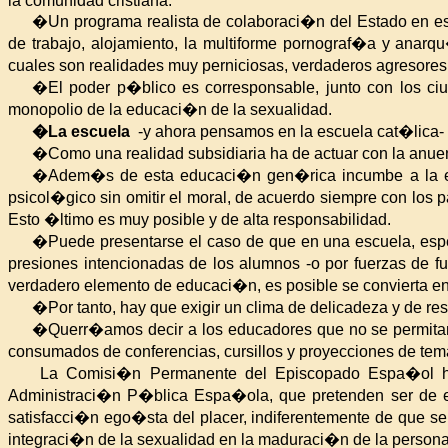
la comunidad cristiana.
�Un programa realista de colaboraci�n del Estado en e
de trabajo, alojamiento, la multiforme pornograf�a y anar
cuales son realidades muy perniciosas, verdaderos agresores
�El poder p�blico es corresponsable, junto con los ciu
monopolio de la educaci�n de la sexualidad.
�La escuela
-y ahora pensamos en la escuela cat�lica- 
�Como una realidad subsidiaria ha de actuar con la anuen
�Adem�s de esta educaci�n gen�rica incumbe a la esc
psicol�gico sin omitir el moral, de acuerdo siempre con los 
Esto �ltimo es muy posible y de alta responsabilidad.
�Puede presentarse el caso de que en una escuela, espe
presiones intencionadas de los alumnos -o por fuerzas de f
verdadero elemento de educaci�n, es posible se convierta en u
�Por tanto, hay que exigir un clima de delicadeza y de 
�Querr�amos decir a los educadores que no se permitan i
consumados de conferencias, cursillos y proyecciones de tema
La Comisi�n Permanente
del Episcopado Espa�ol ha 
Administraci�n P�blica Espa�ola
, que pretenden ser de e
satisfacci�n ego�sta del placer, indiferentemente de que se 
integraci�n de la sexualidad en la maduraci�n de la persona 