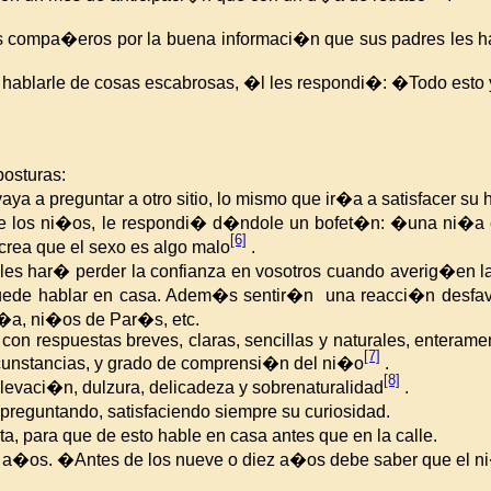
 compa�eros por la buena informaci�n que sus padres les han
blarle de cosas escabrosas, �l les respondi�: �Todo esto y
posturas:
 vaya a preguntar a otro sitio, lo mismo que ir�a a satisfacer s
 de los ni�os, le respondi� d�ndole un bofet�n: �una ni�a
[6]
 crea que el sexo es algo malo
.
l les har� perder la confianza en vosotros cuando averig�en 
 puede hablar en casa. Adem�s sentir�n una reacci�n desfavo
e�a, ni�os de Par�s, etc.
d, con respuestas breves, claras, sencillas y naturales, entera
[7]
cunstancias, y grado de comprensi�n del ni�o
.
[8]
levaci�n, dulzura, delicadeza y sobrenaturalidad
.
reguntando, satisfaciendo siempre su curiosidad.
ta, para que de esto hable en casa antes que en la calle.
co a�os. �Antes de los nueve o diez a�os debe saber que el 