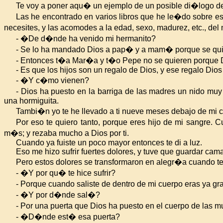
Te voy a poner aqu� un ejemplo de un posible di�logo d
Las he encontrado en varios libros que he le�do sobre es
necesites, y las acomodes a la edad, sexo, madurez, etc., del
- �De d�nde ha venido mi hermanito?
- Se lo ha mandado Dios a pap� y a mam� porque se qu
- Entonces t�a Mar�a y t�o Pepe no se quieren porque D
- Es que los hijos son un regalo de Dios, y ese regalo Dios
- �Y c�mo vienen?
- Dios ha puesto en la barriga de las madres un nido mu
una hormiguita.
Tambi�n yo te he llevado a ti nueve meses debajo de mi 
Por eso te quiero tanto, porque eres hijo de mi sangre.
m�s; y rezaba mucho a Dios por ti.
Cuando ya fuiste un poco mayor entonces te di a luz.
Eso me hizo sufrir fuertes dolores, y tuve que guardar cama
Pero estos dolores se transformaron en alegr�a cuando te 
- �Y por qu� te hice sufrir?
- Porque cuando saliste de dentro de mi cuerpo eras ya gr
- �Y por d�nde sal�?
- Por una puerta que Dios ha puesto en el cuerpo de las
- �D�nde est� esa puerta?