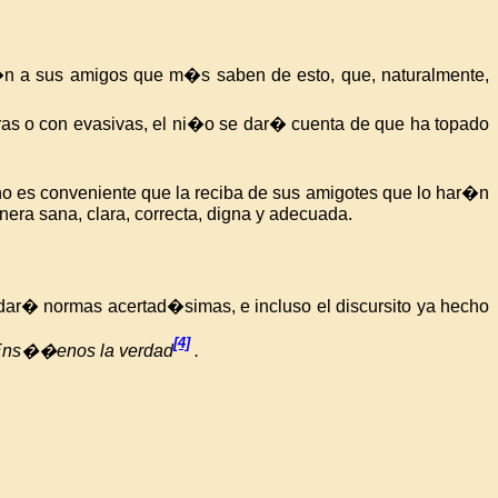
ir�n a sus amigos que m�s saben de esto, que, naturalmente,
uras o con evasivas, el ni�o se dar� cuenta de que ha topado
 no es conveniente que la reciba de sus amigotes que lo har�n
era sana, clara, correcta, digna y adecuada.
e dar� normas acertad�simas, e incluso el discursito ya hecho
[4]
ns��enos la verdad
.