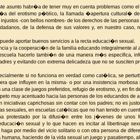
ste asunto habr�a de tener muy en cuenta problemas como el
qu�a del erotismo p�blico, la llamada �apertura cultural� de
 injustos -con bellos nombres- de los derechos de las persona
dadanos, de la defensa de sus valores y, en nuestro caso, n
puede aportar buenos servicios a la recta educaci�n sexual.
cia y la cooperaci�n de la familia educando integralmente al
uela hacerlo tambi�n de una manera m�s especifica, infor
padres y evitando con extrema delicadeza que no se susciten pr
cialmente si no funciona en verdad como cat�lica, se pertur
uera que influyen en la misma- o por una insistencia morbosa
na clase de juegos preferidos, refugio de erotismo, y, en fin 
respeto muy acentuado hacia las personas de los educandos de 
niciativas caprichosas sin contar con los padres; no es just
s sexuales, en escuelas cat�licas que no han tenido en cuenta
protestado por la difusi�n entre los j�venes de unos foll
ducaci�n sexual y lo que hacen es incitar al libertinaje sex
haga por medio del vicio solitario o con otra persona de difer
humana, haciendo de la vida sexual un juego y pasatiempo, alg