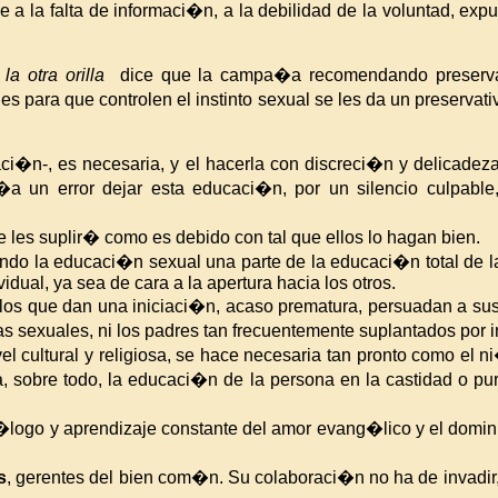
 la falta de informaci�n, a la debilidad de la voluntad, exp
a otra orilla
dice que la campa�a recomendando preservati
 para que controlen el instinto sexual se les da un preservat
�n-, es necesaria, y el hacerla con discreci�n y delicadez
 un error dejar esta educaci�n, por un silencio culpable
 les suplir� como es debido con tal que ellos lo hagan bien.
ndo la educaci�n sexual una parte de la educaci�n total de la
vidual, ya sea de cara a la apertura hacia los otros.
s que dan una iniciaci�n, acaso prematura, persuadan a sus h
s sexuales, ni los padres tan frecuentemente suplantados por 
l cultural y religiosa, se hace necesaria tan pronto como el n
a, sobre todo, la educaci�n de la persona en la castidad o pu
�logo y aprendizaje constante del amor evang�lico y el domin
s
, gerentes del bien com�n. Su colaboraci�n no ha de invadir,