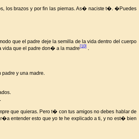
s, los brazos y por fin las piernas. As� naciste t�. �Puedes
odo que el padre deje la semilla de la vida dentro del cuerpo
[10]
la vida que el padre don� a la madre
.
n padre y una madre.
ados.
.
iempre que quieras. Pero t� con tus amigos no debes hablar de
a entender esto que yo te he explicado a ti, y no est� bien