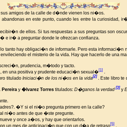
sus amigos de la calle de d�nde vienen los ni�os.
s abandonas en este punto, cuando les entre la curiosidad, 
recibir�n de ellos. Si tus respuestas a sus preguntas son osc
r� e ir� a preguntar donde le ofrezcan confianza.
 lo tanto hay obligaci�n de informarle. Pero esta informaci�n
envileciendo el misterio de
la vida. Hay
que hacerlo de una man
screci�n, prudencia, m�todo y tacto.
[1]
d, en una positiva y prudente educaci�n sexual�
.
[2]
ro titulado
Iniciaci�n de los ni�os en la vida
. Este libro t
[3]
.
Pereira
y
�lvarez Torres
titulados:
D�ganos la verdad
y
E
nte.
adres?. �Y si el ni�o pregunta primero en la calle?
al ni�o antes de que �ste pregunte.
nueve y once a�os, y hay que orientarlos.
[5]
r con un mes de anticipaci�n que con un d�a de retraso
.