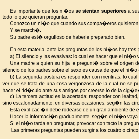
Es importante que los ni�os
se sientan superiores
a sus
todo lo que quieran preguntar.
Conozco un ni�o que cuando sus compa�eros quisieron ha
Y se march�.
Su padre est� orgulloso de haberle preparado bien.
En esta materia, ante las preguntas de los ni�os hay tres 
a) El silencio y las evasivas: lo cual es hacer que el ni�o
Una madre a quien su hija le pregunt� sobre el origen
silencio de los padres sobre el sexo es causa de que el ni�o
b) La segunda postura es responder con mentiras, lo cua
ver que se trata de una cosa vergonzosa de la cual no se
hacer el rid�culo ante sus amigos por creerse lo de la cig�
c) La tercera actitud es la acertada: responder con lealta
sino escalonadamente, en diversas ocasiones, seg�n las cir
Esta explicaci�n debe rodearse de un gran ambiente de e
Hacer la informaci�n gradualmente, seg�n el ni�o vaya p
Si el ni�o tarda en preguntar, provocar con tacto la pregun
Las primeras preguntas pueden surgir a los cuatro o cin