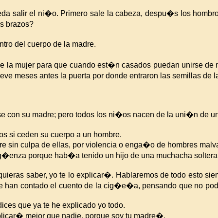
eda salir el ni�o. Primero sale la cabeza, despu�s los hombro
is brazos?
ntro del cuerpo de la madre.
 de la mujer para que cuando est�n casados puedan unirse de m
ueve meses antes la puerta por donde entraron las semillas de 
arse con su madre; pero todos los ni�os nacen de la uni�n de u
los si ceden su cuerpo a un hombre.
rre sin culpa de ellas, por violencia o enga�o de hombres malv
erg�enza porque hab�a tenido un hijo de una muchacha soltera
 quieras saber, yo te lo explicar�. Hablaremos de todo esto s
le han contado el cuento de la cig�e�a, pensando que no podr�
dices que ya te he explicado yo todo.
plicar� mejor que nadie, porque soy tu madre�.