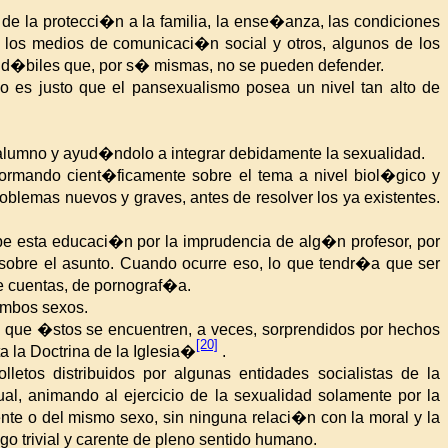
 de la protecci�n
a la familia
, la ense�anza, las condiciones
 los medios de comunicaci�n social y otros, algunos de los
s d�biles que, por s� mismas, no se pueden defender.
o es justo que el pansexualismo posea un nivel tan alto de
 alumno y ayud�ndolo a integrar debidamente la sexualidad.
mando cient�ficamente sobre el tema a nivel biol�gico y
oblemas nuevos y graves, antes de resolver los ya existentes.
be esta educaci�n por la imprudencia de alg�n profesor, por
 sobre el asunto. Cuando ocurre eso, lo que tendr�a que ser
de cuentas, de pornograf�a.
ambos sexos.
o que �stos se encuentren, a veces, sorprendidos por hechos
[20]
 la Doctrina de la Iglesia�
.
etos distribuidos por algunas entidades socialistas de
la
ual, animando al ejercicio de la sexualidad solamente por la
ente o del mismo sexo, sin ninguna relaci�n con la moral y la
o trivial y carente de pleno sentido humano.