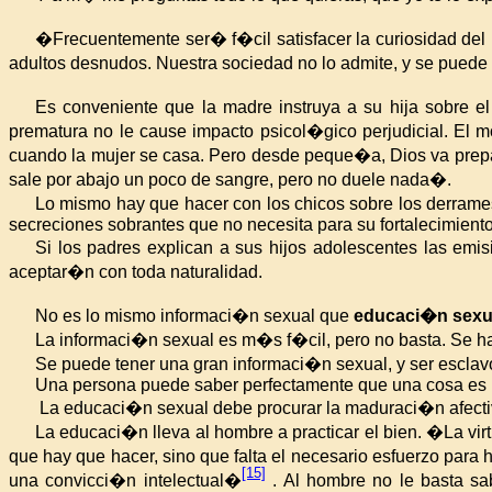
�Frecuentemente ser� f�cil satisfacer la curiosidad del 
adultos desnudos. Nuestra sociedad no lo admite, y se pued
Es conveniente que la madre instruya a su hija sobre 
prematura no le cause impacto psicol�gico perjudicial. El
cuando la mujer se casa. Pero desde peque�a, Dios va preparan
sale por abajo un poco de sangre, pero no duele nada�.
Lo mismo hay que hacer con los chicos sobre los derram
secreciones sobrantes que no necesita para su fortalecimiento
Si los padres explican a sus hijos adolescentes las em
aceptar�n con toda naturalidad.
No es lo mismo informaci�n sexual que
educaci�n sexu
La informaci�n sexual es m�s f�cil, pero no basta. Se
Se puede tener una gran informaci�n sexual, y ser esclavo 
Una persona puede saber perfectamente que una cosa es ma
La educaci�n sexual debe procurar la maduraci�n afectiv
La educaci�n lleva al hombre a practicar el bien. �La 
que hay que hacer, sino que falta el necesario esfuerzo para 
[15]
una convicci�n intelectual�
. Al hombre no le basta sa