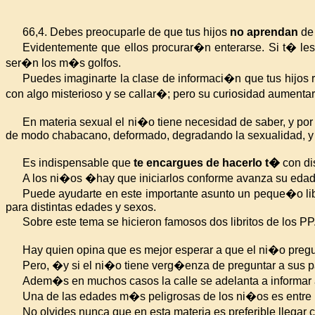
66,4. Debes preocuparle de que tus hijos
no aprendan
de 
Evidentemente que ellos procurar�n enterarse. Si t� le
ser�n los m�s golfos.
Puedes imaginarte la clase de informaci�n que tus hijos 
con algo misterioso y se callar�; pero su curiosidad aumenta
En materia sexual el ni�o tiene necesidad de saber, y por
de modo chabacano, deformado, degradando la sexualidad, y 
Es indispensable que
te encargues de hacerlo t�
con di
A los ni�os �hay que iniciarlos conforme avanza su eda
Puede ayudarte en este importante asunto un peque�o lib
para distintas edades y sexos.
Sobre este tema se hicieron famosos dos libritos de los PP
Hay quien opina que es mejor esperar a que el ni�o pregu
Pero, �y si el ni�o tiene verg�enza de preguntar a sus p
Adem�s en muchos casos la calle se adelanta a informar 
Una de las edades m�s peligrosas de los ni�os es entre 
No olvides nunca que en esta materia es preferible llega