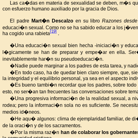
Las ca�das en materia de sexualidad se deben, m�s que a
con esfuerzo humano auxiliado por la gracia de Dios.
El
padre
Mart�n
Descalzo
en su libro
Razones desde l
educaci�n sexual. Como no se ha sabido educar a los j�venes
[19]
ha cogido una rabieta
.
�Una educaci�n sexual bien hecha -iniciaci�n y educaci
l�gicamente se han de preparar y empe�ar en ella. Ser�a
inevitablemente har�n su pseudoeducaci�n.
�Nadie puede marginar a los padres de esta tarea, y nadie
�En todo caso, ha de quedar bien claro siempre, que, sie
la integridad y el equilibrio personal, ya sea en el aspecto indi
�Es bueno tambi�n recordar que los padres, sobre todo lo
esto, no ser�an tan frecuentes las conversaciones sobre tema
�Una progresiva informaci�n de la realidad sexual, a nive
rodea; pero la informaci�n sola no es suficiente. Se necesit
medios id�neos.
�He aqu� algunos: clima de ejemplaridad familiar, de di
de la oraci�n y de los sacramentos.
�Por la misma raz�n
han de colaborar los gobernante