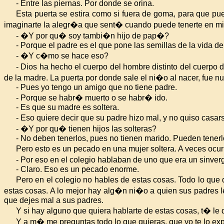
- Entre las piernas. Por donde se orina.
Esta puerta se estira como si fuera de goma, para que pu
imaginarte la alegr�a que sent� cuando puede tenerte en m
- �Y por qu� soy tambi�n hijo de pap�?
- Porque el padre es el que pone las semillas de la vida de
- �Y c�mo se hace eso?
- Dios ha hecho el cuerpo del hombre distinto del cuerpo
de
la madre. La
puerta por donde sale el ni�o al nacer, fue n
- Pues yo tengo un amigo que no tiene padre.
- Porque se habr� muerto o se habr� ido.
- Es que su madre es soltera.
- Eso quiere decir que su padre hizo mal, y no quiso cas
- �Y por qu� tienen hijos las solteras?
- No deben tenerlos, pues no tienen marido. Pueden tener
Pero esto es un pecado en una mujer soltera. A veces ocu
- Por eso en el colegio hablaban de uno que era un sinv
- Claro. Eso es un pecado enorme.
Pero en el colegio no hables de estas cosas. Todo lo que
estas cosas. A lo mejor hay alg�n ni�o a quien sus padres 
que dejes mal a sus padres.
Y si hay alguno que quiera hablarte de estas cosas, t� le 
Y a m� me preguntas todo lo que quieras, que yo te lo ex