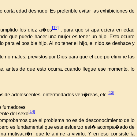
corta edad desnudo. Es preferible evitar las exhibiciones de
[12]
cumplido los diez a�os
, para que si apareciera en edad
de que puede hacer una mujer es tener un hijo. Esto ocurre
ara el posible hijo. Al no tener el hijo, el nido se deshace y
e normales, previstos por
Dios para
que el cuerpo elimine las
te, antes de que esto ocurra, cuando llegue ese momento, lo
[13]
s de adolescentes, enfermedades ven�reas, etc.
.
s fumadores.
[14]
ente del sexo
.
comprobamos que el problema no es de desconocimiento de lo
erzo, pero es fundamental que este esfuerzo est� acompa�ado de
na motivaci�n que le anime a vivirlo. Y en eso consiste
la