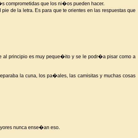
m�s comprometidas que los ni�os pueden hacer.
l pie de
la letra. Es
para que te orientes en las respuestas que
e al principio es muy peque�ito y se le podr�a pisar como a
preparaba la cuna, los pa�ales, las camisitas y muchas cosas
 mayores nunca ense�an eso.