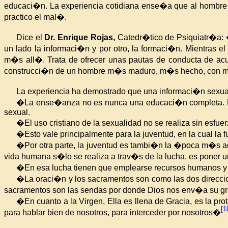
educaci�n. La
experiencia cotidiana ense�a que al hombre no
practico el mal�.
Dice el
Dr.
Enrique Rojas
,
Catedr�tico de Psiquiatr�a: �
un lado la informaci�n y por otro,
la formaci�n. Mientras
el 
m�s all�. Trata de ofrecer unas pautas de conducta de acu
construcci�n de un hombre m�s maduro, m�s hecho, con
La experiencia ha demostrado que una informaci�n sexual 
�La ense�anza no es nunca una educaci�n completa. Ha
sexual.
�El uso cristiano de la sexualidad no se realiza sin esfuer
�Esto vale principalmente para la juventud, en la cual la
�Por otra parte, la juventud es tambi�n la �poca m�s a
vida humana s�lo se realiza a trav�s de la lucha, es poner 
�En esa lucha tienen que emplearse recursos humanos y s
�La oraci�n y los sacramentos son como las dos direcci
sacramentos son las sendas por donde Dios nos env�a su gra
�En cuanto a la Virgen, Ella es llena de Gracia, es la 
[1
para
hablar bien de nosotros, para interceder por nosotros�