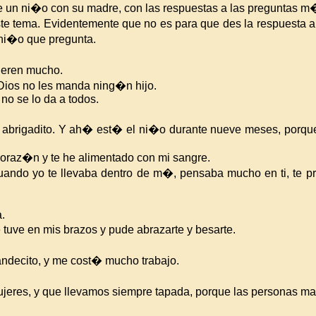
e un ni�o con su madre, con las respuestas a las preguntas 
te tema. Evidentemente que no es para que des la respuesta a
 ni�o que pregunta.
ieren mucho.
ios no les manda ning�n hijo.
 no se lo da a todos.
y abrigadito. Y ah� est� el ni�o durante nueve meses, porqu
coraz�n y te he alimentado con mi sangre.
 Cuando yo te llevaba dentro de m�, pensaba mucho en ti, te 
.
tuve en mis brazos y pude abrazarte y besarte.
andecito, y me cost� mucho trabajo.
 mujeres, y que llevamos siempre tapada, porque las personas