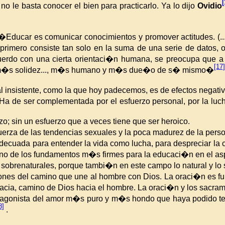
[
 le basta conocer el bien para practicarlo. Ya lo dijo
Ovidio
Educar es comunicar conocimientos y promover actitudes. (...) 
primero consiste tan solo en la suma de una serie de datos,
erdo con una cierta orientaci�n humana, se preocupa que a to
[17]
 m�s solidez..., m�s humano y m�s due�o de s� mismo�
insistente, como la que hoy padecemos, es de efectos negativo
 de ser complementada por el esfuerzo personal, por
la luc
zo; sin un esfuerzo que a veces tiene que ser heroico.
 fuerza de las tendencias sexuales y la poca madurez de la per
decuada para entender la vida como lucha, para despreciar
la 
uno de los fundamentos m�s firmes para la educaci�n en el as
obrenaturales, porque tambi�n en este campo lo natural y lo 
ones del camino que une al hombre con Dios. La oraci�n es f
cia, camino de Dios hacia el hombre. La oraci�n y los sacra
protagonista del amor m�s puro y m�s hondo que haya podido te
8]
.