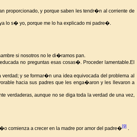
 proporcionado, y porque saben les tendr�n al corriente de
a lo s� yo, porque me lo ha explicado mi padre�.
u hambre si nosotros no le di�ramos pan.
 educada no preguntas esas cosas�. Proceder lamentable.El
la verdad; y se formar�n una idea equivocada del problema al
rable hacia sus padres que les enga�aron y les llevaron a
mente verdaderas, aunque no se diga toda la verdad de una vez,
[9]
ni�o comienza a crecer en la madre por amor del padre�
.