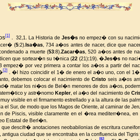
[1]
os
.
32,1. La Historia de
Jes�s
no empez� con su nacimien
acer� (
5
:2).
Isa�as
, 734 a�os antes de nacer, dice que nace
 condenado a muerte (
53
:8).
Zacar�as
, 520 a�os antes de na
icen que sortear�n su t�nica (
22
(21)
:
19).
�
Jes�s
no naci�
3 empez� por vez primera a contar los a�os a partir del na
[2]
s�
. �l hizo coincidir el 1� de enero el a�o uno, con el 
anto, debemos colocar el nacimiento de
Cristo
seis a�os an
and� matar los ni�os de Bel�n menores de dos a�os, pode
 matem�tico y astr�nomo
Kepler
, el a�o del nacimiento de
Cri
 muy visible en el firmamento estrellado y a la altura de las p
a el Sur, de modo que los Magos de Oriente, al caminar de Je
n de Piscis, visible claramente en el �rea mediterr�nea, en 
seo Estatal de Berl�n.
l
que descifr� anotaciones neobabilonias de escritura cuneifo
 antigua ciudad que se encontraba en la confluencia del Tigris 
[6]