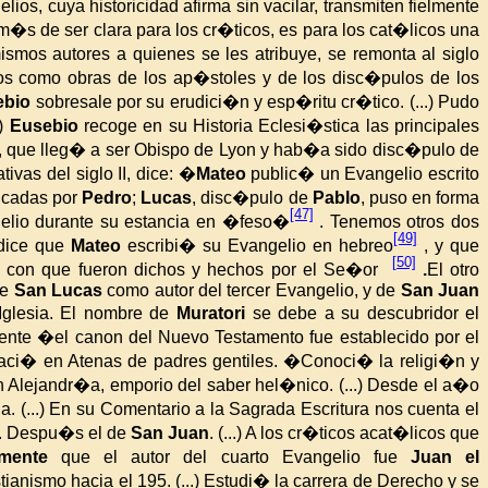
os, cuya historicidad afirma sin vacilar, transmiten fielmente
m�s de ser clara para los cr�ticos, es para los cat�licos una
mismos autores a quienes se les atribuye, se remonta al siglo
dos como obras de los ap�stoles y de los disc�pulos de los
ebio
sobresale por su erudici�n y esp�ritu cr�tico. (...) Pudo
.)
Eusebio
recoge en su Historia Eclesi�stica las principales
r, que lleg� a ser Obispo de Lyon y hab�a sido disc�pulo de
ivas del siglo II, dice: �
Mateo
public� un Evangelio escrito
dicadas por
Pedro
;
Lucas
, disc�pulo de
Pablo
, puso en forma
[47]
elio durante su estancia en �feso�
.
Tenemos otros dos
[49]
ice que
Mateo
escribi� su Evangelio en hebreo
, y que
[50]
en con que fueron dichos y hechos por el Se�or
.
El otro
de
San Lucas
como autor del tercer Evangelio, y de
San Juan
Iglesia. El
nombre de
Muratori
se debe a su descubridor el
ente �el canon del Nuevo Testamento fue establecido por el
aci� en Atenas de padres gentiles. �Conoci� la religi�n y
en Alejandr�a, emporio del saber hel�nico. (...) Desde el a�o
a. (...) En su Comentario a
la Sagrada Escritura
nos cuenta el
os. Despu�s el de
San Juan
. (...) A los cr�ticos acat�licos que
emente
que el autor del cuarto Evangelio fue
Juan el
stianismo hacia el 195. (...) Estudi� la carrera de Derecho y se