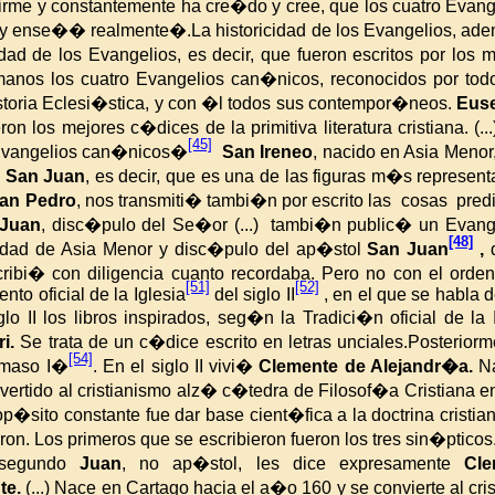
irme y constantemente ha cre�do y cree, que los cuatro Evangeli
izo y ense�� realmente�.
La historicidad de los Evangelios, ade
dad de los Evangelios, es decir, que fueron escritos por los 
s manos los cuatro Evangelios can�nicos, reconocidos por to
storia Eclesi�stica
, y con �l todos sus contempor�neos.
Eus
ron los mejores c�dices de la primitiva literatura cristiana. (..
[45]
ro Evangelios can�nicos�
San Ireneo
, nacido en Asia Meno
a
San Juan
, es decir, que es una de las figuras m�s representat
an Pedro
, nos transmiti� tambi�n por escrito las cosas pre
Juan
, disc�pulo del Se�or (...) tambi�n public� un Evang
[48]
udad de Asia Menor y disc�pulo del ap�stol
San Juan
,
d
ribi� con diligencia cuanto recordaba. Pero no con el ord
[51]
[52]
to oficial de la Iglesia
del siglo II
, en el que se habla 
lo II los libros inspirados, seg�n la Tradici�n oficial de
la 
ri.
Se trata de un c�dice escrito en letras unciales.
Posteriorm
[54]
�maso I�
.
En el siglo II vivi�
Clemente de Alejandr�a.
N
Convertido al cristianismo alz� c�tedra de Filosof�a Cristiana 
sito constante fue dar base cient�fica a la doctrina cristian
eron. Los primeros que se escribieron fueron los tres sin�ptic
n segundo
Juan
, no ap�stol, les dice expresamente
Cl
te.
(...) Nace en Cartago hacia el a�o 160 y se convierte al cri