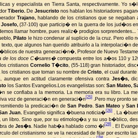
cas y especialista en Tierra Santa, respectivamente. Yo s�l
ador
Tiberio.
De
Jesucristo
nos hablan los historiadores paga
mperador
Trajano,
hablando de los cristianos que se negaban a
 Josefo,
(37-100) que particip� en la guerra de los jud�os en
odemos llamar hombre, pues realiz� prodigios sorprendentes..
ueblo,
Pilato
le hizo condenar al suplicio de
la cruz. Pero
ello 
 texto, que algunos han querido atribuirlo a la interpolaci�n
b�blicos de nuestra generaci�n�, Profesor de Nuevo Testame
 de los doce C�sares�
compuesta entre los a�os 110 y 120
os cristianos
Cornelio T�cito
, (55-118) gran historiador, di
a los cristianos que toman su nombre de
Cristo
, el cual durant
, aunque en actitud claramente ofensiva contra
Jes�s,
dic
sto
los Santos Evangelios.
Los evangelistas son:
San
Mateo, S
i�n se confiaba a
la memoria. La
memoria era su libro. La me
[25]
 viva voz de generaci�n en generaci�n
.
Pero muy pronto se
ansmitiendo la predicaci�n de
San Pedro
.
San Mateo
y
San 
[26]
San Juan.
Evangelio significa �buena noticia�
. La �buen
, un libro. Sino que, por su etimolog�a y su uso b�blico, d
[28]
abra de
Jes�s
. Nadie hab�a hablado como �l
.
El Evangel
culo del cristianismo se ve la necesidad de fijar por escrito l
[29]