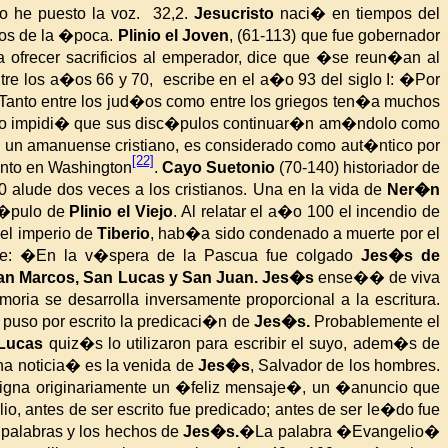
o he puesto la voz.
32,2.
Jesucristo
naci� en tiempos del
nos de la �poca.
Plinio el Joven
, (61-113) que fue gobernador
 ofrecer sacrificios al emperador, dice que �se reun�an al
tre los a�os 66 y 70, escribe en el a�o 93 del siglo I: �Por
. Tanto entre los jud�os como entre los griegos ten�a muchos
no impidi� que sus disc�pulos continuar�n am�ndolo como
 de un amanuense cristiano, es considerado como aut�ntico por
[22]
nto en Washington
.
Cayo Suetonio
(70-140) historiador de
 alude dos veces a los cristianos. Una en la vida de
Ner�n
sc�pulo de
Plinio el Viejo
. Al relatar el a�o 100 el incendio de
e el imperio de
Tiberio
, hab�a sido condenado a muerte por el
e: �En la v�spera de la Pascua fue colgado
Jes�s de
an Marcos, San Lucas y San Juan.
Jes�s
ense�� de viva
moria se desarrolla inversamente proporcional a
la escritura.
 puso por escrito la predicaci�n de
Jes�s.
Probablemente el
Lucas
quiz�s lo utilizaron para escribir el suyo, adem�s de
a noticia� es la venida de
Jes�s
, Salvador de los hombres.
esigna originariamente un �feliz mensaje�, un �anuncio que
io, antes de ser escrito fue predicado; antes de ser le�do fue
as palabras y los hechos de
Jes�s.
�La palabra �Evangelio�