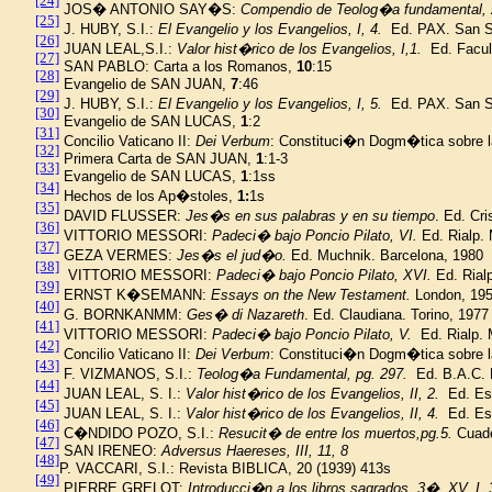
[24]
JOS� ANTONIO SAY�S:
Compendio de Teolog�a fundamental, 
[25]
J. HUBY, S.I.:
El Evangelio y los Evangelios, I, 4.
Ed. PAX. San 
[26]
JUAN LEAL,S.I.:
Valor hist�rico de los Evangelios, I,1.
Ed. Facul
[27]
SAN PABLO: Carta a los Romanos,
10
:15
[28]
Evangelio de SAN JUAN,
7
:46
[29]
J. HUBY, S.I.:
El Evangelio y los Evangelios, I, 5.
Ed. PAX. San 
[30]
Evangelio de SAN LUCAS,
1
:2
[31]
Concilio Vaticano II:
Dei Verbum
: Constituci�n Dogm�tica sobre
[32]
Primera Carta de SAN JUAN,
1
:1-3
[33]
Evangelio de SAN LUCAS,
1
:1ss
[34]
Hechos de los Ap�stoles,
1:
1s
[35]
DAVID FLUSSER:
Jes�s en sus palabras y en su tiempo
. Ed. Cr
[36]
VITTORIO MESSORI:
Padeci� bajo Poncio Pilato, VI.
Ed. Rialp.
[37]
GEZA VERMES:
Jes�s el jud�o.
Ed. Muchnik. Barcelona, 1980
[38]
VITTORIO MESSORI:
Padeci� bajo Poncio Pilato, XVI.
Ed.
Rial
[39]
ERNST K�SEMANN:
Essays on the New Testament.
London
, 19
[40]
G. BORNKANMM:
Ges� di Nazareth
.
Ed. Claudiana. Torino, 1977
[41]
VITTORIO MESSORI:
Padeci� bajo Poncio Pilato, V.
Ed. Rialp. 
[42]
Concilio Vaticano II:
Dei Verbum
: Constituci�n Dogm�tica sobre
[43]
F. VIZMANOS, S.I.:
Teolog�a Fundamental, pg. 297.
Ed. B.A.C. 
[44]
JUAN LEAL, S. I.:
Valor hist�rico de los Evangelios, II, 2.
Ed. Es
[45]
JUAN LEAL, S. I.:
Valor hist�rico de los Evangelios, II, 4.
Ed. Es
[46]
C�NDIDO POZO, S.I.:
Resucit� de entre los muertos,pg.5.
Cuad
[47]
SAN IRENEO:
Adversus Haereses, III, 11, 8
[48]
P. VACCARI, S.I.: Revista BIBLICA, 20 (1939) 413s
[49]
PIERRE GRELOT:
Introducci�n a los libros sagrados, 3�, XV, I,