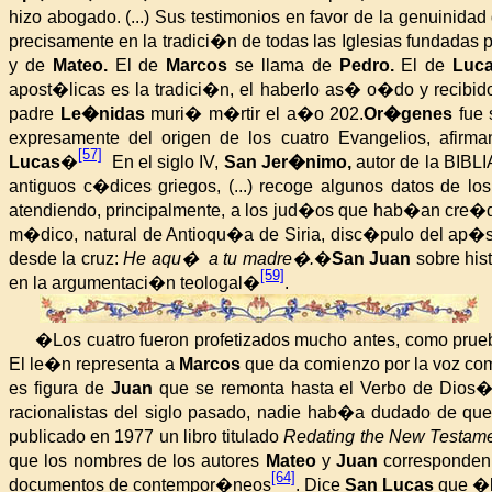
hizo abogado. (...) Sus testimonios en favor de la genuinida
precisamente en la tradici�n de todas las Iglesias fundadas 
y de
Mateo.
El de
Marcos
se llama de
Pedro.
El de
Luc
apost�licas es la tradici�n, el haberlo as� o�do y recib
padre
Le�nidas
muri� m�rtir el a�o 202.
Or�genes
fue
expresamente del origen de los cuatro Evangelios, afi
[57]
Lucas
�
En el siglo IV,
San Jer�nimo,
autor de
la BIBL
antiguos c�dices griegos, (...) recoge algunos datos de lo
atendiendo, principalmente, a los jud�os que hab�an cre
m�dico, natural de Antioqu�a de Siria, disc�pulo del ap�
desde la cruz:
He aqu� a tu madre�.
�
San Juan
sobre his
[59]
en la argumentaci�n teologal�
.
�Los cuatro fueron profetizados mucho antes, como prueb
El le�n representa a
Marcos
que da comienzo por la voz com
es figura de
Juan
que se remonta hasta el Verbo de Dios
racionalistas del siglo pasado, nadie hab�a dudado de qu
publicado en 1977 un libro titulado
Redating the New Testame
que los nombres de los autores
Mateo
y
Juan
corresponden
[64]
documentos de contempor�neos
. Dice
San Lucas
que �l