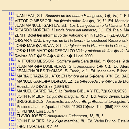
[1]
JUAN LEAL, S.I.:
Sinopsis de los cuatro Evangelios, 1�, VII, 1
. Ed
[2]
VITTORIO MESSORI:
Hip�tesis sobre Jes�s, IV, 11.
Ed. Mensajer
[3]
JUAN MANUEL IGARTUA, S.I.:
Los Evangelios ante la Historia, I, 
[4]
RICARDO MORENO
:
Historia breve del universo, I,1.
Ed. Rialp. Ma
[5]
ZENIT: Bolet�n informativo del Vaticano en INTERNET (ZE-980104
[6]
C�SAR VIDAL:
Enigmas de la Historia..
<Undisclosed Recipients
[7]
JOS� MAR�A
RIAZA, S.I.:
La Iglesia en la Historia de la Cienci
[8]
JOS�
LUIS MART�N
DESCALZO:
Vida y misterio de Jes�s de Na
[9]
Revista 30 D�AS: A�o XIX - n� 11 del 2000.
[10]
VITTORIO MESSORI:
Corrierre della Sera
(Italia), mi�rcoles, 9 de
[11]
JUAN MAR�A
LUMBRERAS, S.I.:
Jesucristo, 1�, I, 1.
Ed. Aten
[12]
JEAN-CHARLES THOMAS:
El Credo, V,1.
Ed. Mensajero. Bilbao.
[13]
MARIA GRAZIA SILIATO:
El Hombre de la S�bana, XIV
. Ed. BAC
[14]
MANUEL GARC�A BL�ZQUEZ:
La b�squeda cient�fica de Dio
[15]
Revista 30 D�AS,77 (1994) 61
[16]
MANUEL CARREIRA, S.I.: Revista BIBLIA Y FE, 72(IX-XII,98)93
[17]
JOHN P. MEIER:
Un jud�o marginal, XI,3.
Ed. Verbo Divino. Este
[18]
BRUGGEBOES:
Jesucristo, introducci�n pr�ctica al Evangelio, 
[19]
Pedidos al autor. Apartado 2564. 11080-C�diz. Tel.: (956) 222.838
[20]
C. PLINIO. Epist, X, 97
[21]
FLAVIO JOSEFO:
Antiquitates Judaeorum, 18, III, 3
[22]
JOHN P. MEIER:
Un jud�o marginal, III.
Ed. Verbo Divino. Estell
[23]
T�CITO:
Anales, XV, 44