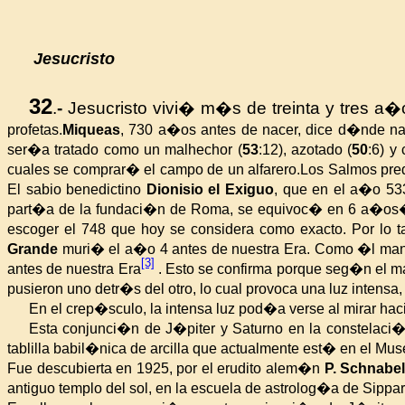
Jesucristo
32
.
-
Jesucristo vivi� m�s de treinta y tres a�
profetas.
Miqueas
, 730 a�os antes de nacer, dice d�nde n
ser�a tratado como un malhechor (
53
:12), azotado (
50
:6) y
cuales se comprar� el campo de un alfarero.
Los Salmos pred
El
sabio benedictino
Dionisio el Exiguo
, que en el a�o 53
part�a de la fundaci�n de Roma, se equivoc� en 6 a�o
escoger el 748 que hoy se considera como exacto. Por lo t
Grande
muri� el a�o 4 antes de nuestra Era. Como �l m
[3]
antes de nuestra Era
. Esto se confirma porque seg�n el
pusieron uno detr�s del otro, lo cual provoca una luz intensa,
En el crep�sculo, la intensa luz pod�a verse al mirar haci
Esta conjunci�n de J�piter y Saturno en la constelaci�
tablilla babil�nica de arcilla que actualmente est� en el Mu
Fue descubierta en 1925, por el erudito alem�n
P. Schnabe
antiguo templo del sol, en la escuela de astrolog�a de Sippar,