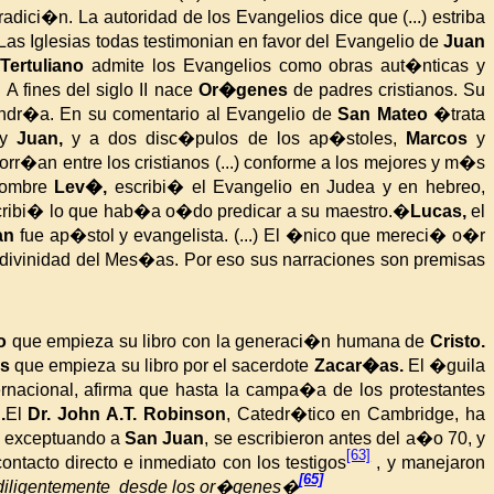
tradici�n. La
autoridad de los Evangelios dice que (...) estriba
 Las Iglesias
todas testimonian en favor del Evangelio de
Juan
l
Tertuliano
admite los Evangelios como obras aut�nticas y
.
A fines del siglo II nace
Or�genes
de padres cristianos. Su
andr�a. En su comentario al Evangelio de
San Mateo
�trata
y
Juan,
y a dos disc�pulos de los ap�stoles,
Marcos
y
orr�an entre los cristianos (...) conforme a los mejores y m�s
enombre
Lev�,
escribi� el Evangelio en Judea y en hebreo,
escribi� lo que hab�a o�do predicar a su maestro.
�
Lucas,
el
an
fue ap�stol y evangelista. (...) El �nico que mereci� o�r
a divinidad del Mes�as. Por eso sus narraciones son premisas
eo
que empieza su libro con la generaci�n humana de
Cristo.
as
que empieza su libro por el sacerdote
Zacar�as.
El �guila
nternacional, afirma que hasta la campa�a de los protestantes
.
El
Dr. John A.T. Robinson
, Catedr�tico en Cambridge, ha
o exceptuando
a
San Juan
, se escribieron antes del a�o 70, y
[63]
ontacto directo e inmediato con los testigos
, y manejaron
[65]
diligentemente desde los or�genes�