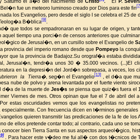
y Saturno el a�o del nacimiento de
Cristo
.
El
P. Sever
[7
de Bel�n fue un meteoro luminoso creado por
Dios para
este fin
nada los Evangelios, pero desde el siglo I se celebra el 25 de 
[9]
 Teolog�a B�blica
.
d� que todos se empadronaran en su lugar de origen, y tan
aquel tiempo una porci�n de censos anteriores que culminar
eol�gico de Jerusal�n, en un cursillo sobre el Evangelio de
S
una provincia del imperio romano desde que
Pompeyo
la conqu
or que la provincia de Badajoz.
Su orograf�a estaba dividida
l, Jerusal�n, tendr�a unos 30 � 35.000 vecinos. (...)
El cl
eratura en la depresi�n del Jord�n sobrepasa, a veces, los 
[13]
ubrieron la Tierra�
, seg�n el Evangelio
, el d�a que m
esa nube de polvo y arena levantada por el fuerte viento siro
l d�a de la muerte de
Jes�s
se piensa que quiz�s fuera el
rimer Viernes de mes. Otros opinan que fue el 7 de abril del
or estas oscuridades vemos que los evangelistas no pret
sa especialmente. Con frecuencia dicen en t�rminos generales
angelios quieren transmitir las predicaciones de la fe de los
uno
de ellos pretende contar todo; al contrario, cada uno se tom
 conocer bien Tierra Santa en sus aspectos arqueol�gico, his
19]
.
Para hacer este v�deo me fui all� con dos t�cnicos de T