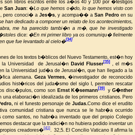
s son libros escritos entre los a�os 40 y 100 por �testigos
ce
San Juan
: �
Lo que hemos o�do, lo que hemos visto con
l, pero conoci� a
Jes�s
, y acompa��
a
San Pedro
en su
 han dedicado a componer un relato de los acontecimientos,
 palabra, me ha parecido tambi�n a m�, que he investigado
�stoles
dice:
�En mi primer libro ya os comuniqu� fielmente
[34]
en que fue levantado al cielo�
iones de los textos b�blicos del Nuevo Testamento, est�n hoy
[35]
 de la Universidad de Jerusal�n
David Flusser
, el m�s
o en la Universidad jud�a de Jerusal�n, que han llegado a la
�fica alemana.
Geza Vermes,
�investigador de reconocido
ios hist�ricos del juda�smo del siglo I, permiten rescatar
[39]
os disc�pulos, como son
Ernst K�semann
y
G�nther
n una elaboraci�n idealizada de los primeros cristianos. Pero
edro,
ni el funesto personaje de
Judas.
Como dice el erudito
tiva comunidad cristiana que nunca se le habr�a ocurrido
s como santos, no habr�a inventado que del propio Colegio
os destacar que la tradici�n no hubiera podido inventar un
[41]
us propios creadores�
.
32,5. El Concilio Vaticano II afirma la