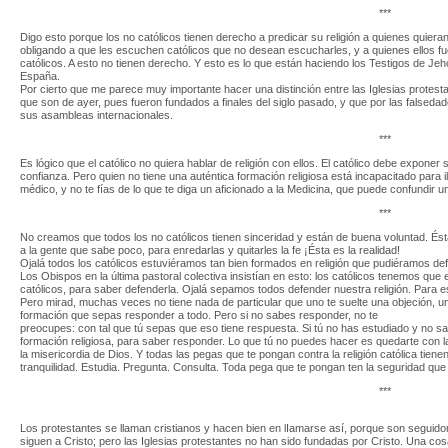
***
Digo esto porque los no católicos tienen derecho a predicar su religión a quienes quiera
obligando a que les escuchen católicos que no desean escucharles, y a quienes ellos f
católicos. A esto no tienen derecho. Y esto es lo que están haciendo los Testigos de Jeh
España.
Por cierto que me parece muy importante hacer una distinción entre las Iglesias protesta
que son de ayer, pues fueron fundados a finales del siglo pasado, y que por las falseda
sus asambleas internacionales.
***
Es lógico que el católico no quiera hablar de religión con ellos. El católico debe exponer
confianza. Pero quien no tiene una auténtica formación religiosa está incapacitado para ilu
médico, y no te fías de lo que te diga un aficionado a la Medicina, que puede confundir u
***
No creamos que todos los no católicos tienen sinceridad y están de buena voluntad. És
a la gente que sabe poco, para enredarlas y quitarles la fe ¡Ésta es la realidad!
Ojalá todos los católicos estuviéramos tan bien formados en religión que pudiéramos def
Los Obispos en la última pastoral colectiva insistían en esto: los católicos tenemos qu
católicos, para saber defenderla. Ojalá sepamos todos defender nuestra religión. Para
Pero mirad, muchas veces no tiene nada de particular que uno te suelte una objeción, u
formación que sepas responder a todo. Pero si no sabes responder, no te
preocupes: con tal que tú sepas que eso tiene respuesta. Si tú no has estudiado y no sa
formación religiosa, para saber responder. Lo que tú no puedes hacer es quedarte con 
la misericordia de Dios. Y todas las pegas que te pongan contra la religión católica tiene
tranquilidad. Estudia. Pregunta. Consulta. Toda pega que te pongan ten la seguridad que 
***
Los protestantes se llaman cristianos y hacen bien en lIamarse así, porque son seguidor
siguen a Cristo; pero las Iglesias protestantes no han sido fundadas por Cristo. Una co