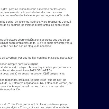
n oírles, pero no tienen derecho a meterse por las casas
uerzan abusando de la cortedad o indecisión de estos
ová con su ofensiva insistente por los hogares católicos de
ntes serias, de abolengo histórico, y los Testigos de Jehová,
des de su doctrina los mismos protestantes los excluyen de
 sus dificultades sobre religión a un sacerdote que sea de su
minar sobre problemas de fe. Si a ti te duele el vientre vas al
n cólico nefrítico con un ataque de apéndice.
ta es la verdad. Por que los hay con muy mala idea que atacan
ender siempre nuestra fe iOjalá!
e estudiar nuestra religión. Tenemos que saber por qué somos
 eso he escrito yo mi libro «PARA SALVARTE».
na pega, que tú no sepas responder. Ojalá tengas tanta
bes responder, pregunta. Estudia libros -que los hay- de
la duda. «¿Estaré yo engañado?». No. Estás en la verdad, por
n solución. Aunque tú no la sepas. Esto te tiene que dar
tiene explicación.
es de Cristo. Pero, ¡atención! Se llaman cristianos porque
sa es que sigan a Cristo, y otra es que hayan sido fundadas