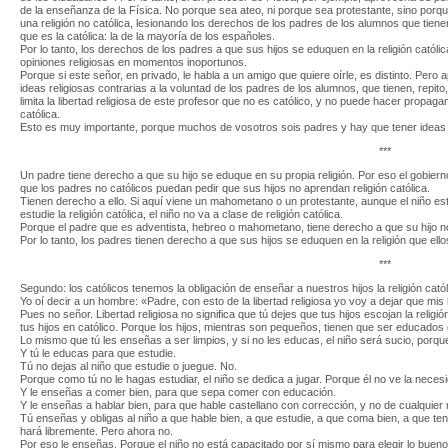
de la enseñanza de la Física. No porque sea ateo, ni porque sea protestante, sino porqu
una religión no católica, lesionando los derechos de los padres de los alumnos que tiene
que es la católica: la de la mayoría de los españoles.
Por lo tanto, los derechos de los padres a que sus hijos se eduquen en la religión católica
opiniones religiosas en momentos inoportunos.
Porque si este señor, en privado, le habla a un amigo que quiere oírle, es distinto. Per
ideas religiosas contrarias a la voluntad de los padres de los alumnos, que tienen, repito,
limita la libertad religiosa de este profesor que no es católico, y no puede hacer propagan
católica.
Esto es muy importante, porque muchos de vosotros sois padres y hay que tener ideas 
***
Un padre tiene derecho a que su hijo se eduque en su propia religión. Por eso el gobiern
que los padres no católicos puedan pedir que sus hijos no aprendan religión católica.
Tienen derecho a ello. Si aquí viene un mahometano o un protestante, aunque el niño esté 
estudie la religión católica, el niño no va a clase de religión católica.
Porque el padre que es adventista, hebreo o mahometano, tiene derecho a que su hijo no e
Por lo tanto, los padres tienen derecho a que sus hijos se eduquen en la religión que ello
***
Segundo: los católicos tenemos la obligación de enseñar a nuestros hijos la religión catól
Yo oí decir a un hombre: «Padre, con esto de la libertad religiosa yo voy a dejar que mis h
Pues no señor. Libertad religiosa no significa que tú dejes que tus hijos escojan la religi
tus hijos en católico. Porque los hijos, mientras son pequeños, tienen que ser educados 
Lo mismo que tú les enseñas a ser limpios, y si no les educas, el niño será sucio, porque
Y tú le educas para que estudie.
Tú no dejas al niño que estudie o juegue. No.
Porque como tú no le hagas estudiar, el niño se dedica a jugar. Porque él no ve la necesi
Y le enseñas a comer bien, para que sepa comer con educación.
Y le enseñas a hablar bien, para que hable castellano con corrección, y no de cualquier 
Tú enseñas y obligas al niño a que hable bien, a que estudie, a que coma bien, a que 
hará libremente. Pero ahora no.
Por eso le enseñas. Porque el niño no está capacitado por sí mismo para elegir lo bueno. E