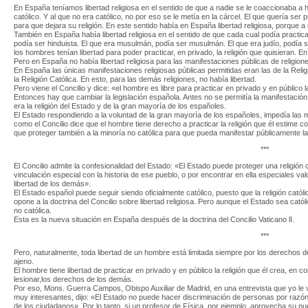
En España teníamos libertad religiosa en el sentido de que a nadie se le coaccionaba a h
católico. Y al que no era católico, no por eso se le metía en la cárcel. El que quería se
para que dejara su religión. En este sentido había en España libertad religiosa, porque a
También en España había libertad religiosa en el sentido de que cada cual podía practicar
podía ser hinduista. El que era musulmán, podía ser musulmán. El que era judío, podía se
los hombres tenían libertad para poder practicar, en privado, la religión que quisieran. En
Pero en España no había libertad religiosa para las manifestaciones públicas de religione
En España las únicas manifestaciones religiosas públicas permitidas eran las de la Religi
la Religión Católica. En esto, para las demás religiones, no había libertad.
Pero viene el Concilio y dice: «el hombre es libre para practicar en privado y en público l
Entonces hay que cambiar la legislación española. Antes no se permitía la manifestación pú
era la religión del Estado y de la gran mayoría de los españoles.
El Estado respondiendo a la voluntad de la gran mayoría de los españoles, impedía las ma
como el Concilio dice que el hombre tiene derecho a practicar la religión que él estime c
que proteger también a la minoría no católica para que pueda manifestar públicamente la
***
El Concilio admite la confesionalidad del Estado: «El Estado puede proteger una religión
vinculación especial con la historia de ese pueblo, o por encontrar en ella especiales valo
libertad de los demás».
El Estado español puede seguir siendo oficialmente católico, puesto que la religión catól
opone a la doctrina del Concilio sobre libertad religiosa. Pero aunque el Estado sea catól
no católica.
Esta es la nueva situación en España después de la doctrina del Concilio Vaticano lI.
***
Pero, naturalmente, toda libertad de un hombre está limitada siempre por los derechos 
ajeno.
El hombre tiene libertad de practicar en privado y en público la religión que él crea, en 
lesionar,los derechos de los demás.
Por eso, Mons. Guerra Campos, Obispo Auxiliar de Madrid, en una entrevista que yo le v
muy interesantes, dijo: «El Estado no puede hacer discriminación de personas por razón 
de los ciudadanos». Por lo tanto, si un profesor de Física, por ejemplo, aprovecha su pu