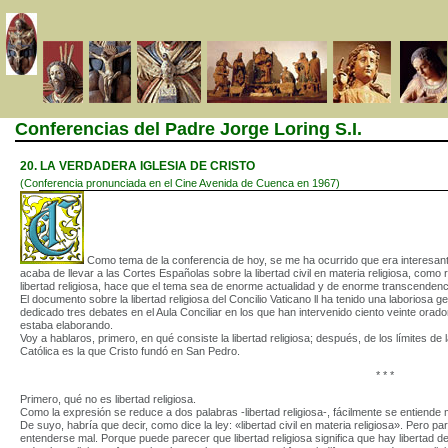
Conferencias del Padre Jorge Loring S.I.
20. LA VERDADERA IGLESIA DE CRISTO
(Conferencia pronunciada en el Cine Avenida de Cuenca en 1967)
Como tema de la conferencia de hoy, se me ha ocurrido que era interesante 
acaba de llevar a las Cortes Españolas sobre la libertad civil en materia religiosa, como 
libertad religiosa, hace que el tema sea de enorme actualidad y de enorme transcendenc
El documento sobre la libertad religiosa del Concilio Vaticano ll ha tenido una laboriosa 
dedicado tres debates en el Aula Conciliar en los que han intervenido ciento veinte ora
estaba elaborando.
Voy a hablaros, primero, en qué consiste la libertad religiosa; después, de los límites de l
Católica es la que Cristo fundó en San Pedro.
* * *
Primero, qué no es libertad religiosa.
Como la expresión se reduce a dos palabras -libertad religiosa-, fácilmente se entiende 
De suyo, habría que decir, como dice la ley: «libertad civil en materia religiosa». Pero p
entenderse mal. Porque puede parecer que libertad religiosa significa que hay libertad de r