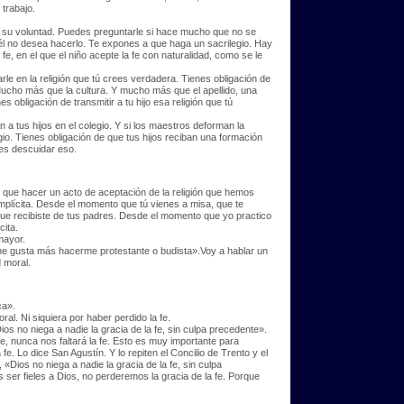
 trabajo.
tra su voluntad. Puedes preguntarle si hace mucho que no se
él no desea hacerlo. Te expones a que haga un sacrilegio. Hay
e, en el que el niño acepte la fe con naturalidad, como se le
rle en la religión que tú crees verdadera. Tienes obligación de
. Mucho más que la cultura. Y mucho más que el apellido, una
nes obligación de transmitir a tu hijo esa religión que tú
a tus hijos en el colegio. Y si los maestros deforman la
legio. Tienes obligación de que tus hijos reciban una formación
des descuidar eso.
 que hacer un acto de aceptación de la religión que hemos
mplícita. Desde el momento que tú vienes a misa, que te
que recibiste de tus padres. Desde el momento que yo practico
cita.
mayor.
i me gusta más hacerme protestante o budista».Voy a hablar un
d moral.
ca».
ral. Ni siquiera por haber perdido la fe.
Dios no niega a nadie la gracia de la fe, sin culpa precedente».
, nunca nos faltará la fe. Esto es muy importante para
. Lo dice San Agustín. Y lo repiten el Concilio de Trento y el
Dios no niega a nadie la gracia de la fe, sin culpa
er fieles a Dios, no perderemos la gracia de la fe. Porque