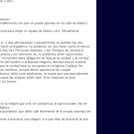
ón u otra.
 buenas.
 indiferencia con que se puede apuntar en un club de fútbol o
ral para elegir un equipo de fútbol u otro. Moralmente
 sí, y dos afirmaciones contradictorias no pueden las dos
 nació en lnglaterra, no podemos los dos tener razón al mismo
s hay tres Personas distintas, y los Testigos de Jehová lo
aristía y los luteranos no, no podemos tener razón todos.
io: «el hombre tiene obligación de buscar la verdad, y la verdad
 del hombre a la libertad religiosa, libertad civil en materia
que la verdad total se encuentra en la Iglesia Católica. No
s mentiras, porque tienen apariencia de verdad.
 buena, debe serlo totalmente, no basta que sea parcialmente
unque las solapas estén bien. Si la chaqueta no está
e ser bueno.
r la religión que a él, en conciencia, le parezca bien. No se
ligiosa.
o espontáneo, que debe salir libremente de la propia voluntad del
nar a practicar una religión, ni a que deje de practicar la que