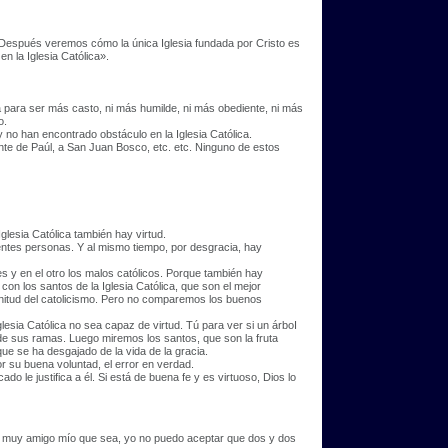
 Después veremos cómo la única Iglesia fundada por Cristo es
en la Iglesia Católica».
ica para ser más casto, ni más humilde, ni más obediente, ni más
o.
 no han encontrado obstáculo en la Iglesia Católica.
te de Paúl, a San Juan Bosco, etc. etc. Ninguno de estos
glesia Católica también hay virtud.
ntes personas. Y al mismo tiempo, por desgracia, hay
es y en el otro los malos católicos. Porque también hay
 los santos de la Iglesia Católica, que son el mejor
lenitud del catolicismo. Pero no comparemos los buenos
glesia Católica no sea capaz de virtud. Tú para ver si un árboI
 de sus ramas. Luego miremos los santos, que son la fruta
que se ha desgajado de la vida de la gracia.
r su buena voluntad, el error en verdad.
 le justifica a él. Si está de buena fe y es virtuoso, Dios lo
or muy amigo mío que sea, yo no puedo aceptar que dos y dos