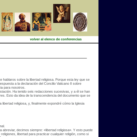
volver al elenco de conferencias
hablaros sobre la libertad religiosa. Porque esta ley que se
respuesta a la declaración del Concilio Vaticano II sobre
ia para nosotros.
gestación. Ha tenido seis redacciones sucesivas, y a él se han
dores. Esto da idea de la transcendencia del documento que se
a libertad religiosa, y, finalmente expondré cómo la Iglesia
mal.
ara abreviar, decimos siempre: «libertad religiosa». Y esto puede
eligiones, libertad para practicar cualquier religión, como si