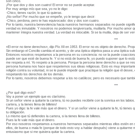
son cinco.
¡Por que dos y dos son cuatro! El error no se puede aceptar.
Por muy amigo mío que sea, yo no le digo:
-Chico, tienes razón; lo que tú quieras.
¡No señor! Por mucho que se empeñe, yo le tengo que decir:
-Chico, perdona, pero te has equivocado: dos y dos son cuatro.
Por lo tanto, nuestra benevolencia hacia nuestros hermanos separados no puede signif
verdad es inmutable. Y nosotros no podemos tergiversarla, mutilarla. Por mucho amo
mantener íntegra nuestra verdad. La verdad es intocable. Si se la mutila, deja de ser ve
***
«El error no tiene derechos», dijo Pío XIl en 1953. El error no es objeto de derecho. Pr
Sin embargo el Concilio cambia el acento, y de una óptica objetiva pasa a una óptica subje
Entonces nosotros respetamos a la persona en su conciencia: no se la puede coacciona
puede ser que esté de buena fe. Y si no está de buena fe, yo puedo suponer que lo está. 
me respeta a mí. Yo respeto a la persona. Porque la persona tiene derecho a que se respe
persona humana nos hace que respetemos sus ideas religiosas. Esto es muy important
religión contra su voluntad, ni se le puede impedir que practique la religión que él desee, 
respetando los derechos de los demás.
Por lo tanto, nosotros debemos respetar a los no católicos; pero es necesario que tambi
***
¿Por qué digo esto?
Voy a poner un ejemplo que es clarísimo.
Si un señor viene a quitarte la cartera, tú no puedes recibirle con la sonrisa en los labi
cartera, y la tienes llena de billetes!
Pues yo digo: la fe vale más que el dinero. Y si un señor viene a quitarte la fe, tú tiene
tu obligación.
Lo mismo que tú defiendes la cartera, si la tienes llena de billetes.
Pues la fe vale más que el dinero.
Por eso nosotros respetamos a nuestros hermanos separados mientras ellos estén en su
ellos, de buena o mala fe (porque de todo esto voy a hablar después) viene a quitarme 
entusiasmo que si me quisiera quitar la cartera.