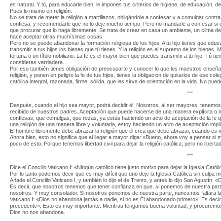
es natural. Y tú, para educarle bien, le impones tus criterios de higiene, de educación, de
Pues lo mismo en religión.
No se trata de meter la religión a martillazos, obligándole a confesar y a comulgar con
confiesa, y recomendarle que no lo deje mucho tiempo. Pero no mandarle a confesar si 
que procurar que lo haga libremente. Se trata de crear en casa un ambiente, un clima de f
hace aceptar otras muchísimas cosas.
Pero no se puede abandonar la formación religiosa de los hijos. A tu hijo tienes que educa
transmitir a tus hijos los bienes que tú tienes. Y la religión es el supremo de los bienes
fortuna o un título nobiliario. La fe es el mayor bien que puedes transmitir a tu hijo. Tú tie
consideras verdadera.
Por eso también tienes obligación de preocuparte y conocer lo que los maestros enseñan 
religión, y ponen en peligro la fe de tus hijos, tienes la obligación de quitarlos de ese co
católica integral, razonada, firme, sólida, que les sirva de orientación en la vida. No pue
***
Después, cuando el hijo sea mayor, podrá decidir él. Nosotros, al ser mayores, tenemos
recibido de nuestros padres. Aceptación que puede hacerse de una manera explícita o i
confiesas, que comulgas, que rezas, ya estás haciendo un acto de aceptación de la fe 
una religión de una manera libre y voluntaria, estoy haciendo un acto de aceptación implí
El hombre libremente debe abrazar la religión que él crea que debe abrazar, cuando es 
Ahora bien, esto no significa que al llegar a mayor diga: «Bueno, ahora voy a pensar s
poco de esto. Porque tenemos libertad civil para dejar la religión católica; pero no liberta
***
Dice el Concilio Vaticano I: «Ningún católico tiene justo motivo para dejar la Iglesia Católi
Por lo tanto podemos decir que es muy difícil que uno deje la Iglesia Católica sin culpa mo
Añade el Concilio Vaticano I, y también lo dijo el de Trento, y antes lo dijo San Agustín: «
Es decir, que nosotros tenemos que tener confianza en que, si ponemos de nuestra parte
nosotros. Y muy consolador. Si nosotros ponemos de nuestra parte, nunca nos faltará la fe
Vaticano I: «Dios no abandona jamás a nadie, si no es Él abandonado primero». Es decir, «
precedente». Esto es muy importante. Mientras tengamos buena voluntad, y procuremos s
Dios no nos abandona.