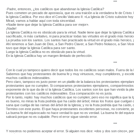
***
-Padre, entonces, ¿los católicos que abandonan la Iglesia Católica?
Pues cometen un pecado de apostasía, que es una traición a la verdadera fe de Cristo.
la Iglesia Católica. Por eso dice el Concilio Vaticano II: «La Iglesia de Cristo subsiste hoy 
Mirad, vamos a hablar aquí con toda sinceridad.
«Nadie tiene que dejar la Iglesia Católica para ser mejor».
¡Nadie!
La Iglesia Católica no es obstáculo para la virtud. Nadie tiene que dejar la Iglesia Catól
sacrificado, ni más caritativo, ni para practicar todas las virtudes en el grado más heroic
La prueba son los santos. Los santos han practicado la virtud en el grado más heroico, y
Ahí tenemos a San Juan de Dios, a San Pedro Claver, a San Pedro Nolasco, a San Vicen
tuvo que dejar la Iglesia Católica para ser santo.
Luego la Iglesia Católica no es obstáculo para la virtud.
En la Iglesia Católica hay un margen ilimitado de perfección.
***
Con lo cual yo tampoco quiero decir que todos los no católicos sean malos. Fuera de la I
Sabemos que hay protestantes de buena fe y muy virtuosos, muy cumplidores, y excele
muchos católicos indeseables.
Pero claro, tampoco es justo poner en un platillo de la balanza los protestantes ejemplar
protestantes que no cumplen. Si comparamos protestantes ejemplares, comparémoslos con
exponente de lo que da de sí la Iglesia Católica. Los santos son los que han vivido la p
protestantes con los católicos indeseables. Esa comparación no es justa.
Por lo tanto, repito: hay muchos católicos que no cumplen; pero eso no significa que la I
es bueno, no miras la fruta podrida que ha caído del árbol; miras los frutos que cuelgan
sana que cuelga de las ramas del árbol de la Iglesia; y no la fruta podrida que ha caído, 
Termino con este punto. El que haya protestantes excelentes personas, no convierte, po
La buena fe del equivocado no hace verdad lo que no es verdad. La buena fe del equivocado
salvará porque no es culpable. Pero el error sigue siendo error.
***
Y nosotros no podemos aceptar el error. Si alguien nos dice: «dos y dos son cinco», p