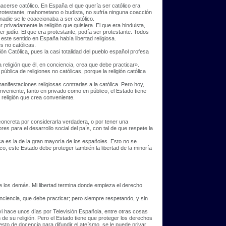
acerse católico. En España el que quería ser católico era
r protestante, mahometano o budista, no sufría ninguna coacción
 nadie se le coaccionaba a ser católico.
 privadamente la religión que quisiera. El que era hinduista,
r judío. El que era protestante, podía ser protestante. Todos
 este sentido en España había libertad religiosa.
s no católicas.
ón Católica, pues la casi totalidad del pueblo español profesa
a religión que él, en conciencia, crea que debe practicar».
blica de religiones no católicas, porque la religión católica
nifestaciones religiosas contrarias a la católica. Pero hoy,
onveniente, tanto en privado como en público, el Estado tiene
 religión que crea conveniente.
 concreta por considerarla verdadera, o por tener una
res para el desarrollo social del país, con tal de que respete la
ica es la de la gran mayoría de los españoles. Esto no se
ico, este Estado debe proteger también la libertad de la minoría
de los demás. Mi libertad termina donde empieza el derecho
conciencia, que debe practicar; pero siempre respetando, y sin
i hace unos días por Televisión Española, entre otras cosas
de su religión. Pero el Estado tiene que proteger los derechos
esto de docencia para difundir el ateísmo, se le puede privar