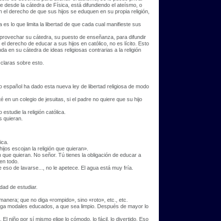
e desde la cátedra de Física, está difundiendo el ateísmo, o
n el derecho de que sus hijos se eduquen en su propia religión,
 es lo que limita la libertad de que cada cual manifieste sus
o aprovechar su cátedra, su puesto de enseñanza, para difundir
 el derecho de educar a sus hijos en católico, no es lícito. Esto
da en su cátedra de ideas religiosas contrarias a la religión
claras sobre esto.
o español ha dado esta nueva ley de libertad religiosa de modo
en un colegio de jesuitas, si el padre no quiere que su hijo
studie la religión católica.
s quieran.
ica.
ijos escojan la religión que quieran».
ón que quieran. No señor. Tú tienes la obligación de educar a
en todo.
 eso de lavarse..., no le apetece. El agua está muy fría.
dad de estudiar.
manera; que no diga «rompido», sino «roto», etc., etc.
tenga modales educados, a que sea limpio. Después de mayor lo
l niño por sí mismo elige lo cómodo, lo fácil, lo divertido. Eso