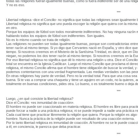
todas las religiones fueran igualmente buenas, como si fuera indiferente ser de una religi
Y no es eso.
***
Libertad religiosa -dice el Concilio- no significa que todas las religiones sean igualmente
Libertad religiosa no significa que uno pueda escoger la religión que quiera con la misma
en otro.
Porque los equipos de fútbol son todos moralmente indiferentes. No hay ninguna razón mo
hablando todos los equipos de fútbol son indiferentes. Son iguales.
No es lo mismo cuando se trata de religión.
Las religiones no pueden ser todas igualmente buenas, porque son contradictorias entre
tener razón al mismo tiempo. Si yo digo que Cervantes nació en España, y otro dice que
tiempo. Si nosotros creemos en el Misterio de la Santísima Trinidad, es decir, que en Dio
niegan, no podemos los dos tener razón al mismo tiempo. Si nosotros creemos en la Euc
Por eso libertad religiosa no significa que dé lo mismo una religión u otra. Dice el Concil
total se encuentra en la Iglesia Católica». Luego el mismo Concilio que proclama el derecho
religiosa, el mismo Concilio afirma que el hombre tiene obligación de buscar la verdad, y 
podemos contentarnos con una verdad fragmentada. Las medias verdades son las peore
En otras religiones hay parte de verdad. Pero no la verdad total. Para que una cosa sea
buena. Si te vas a comprar una chaqueta y tiene un agujero en un codo, no la quieres, a
totalmente en buenas condiciones, pides otra. Lo bueno, o es totalmente bueno o deja d
***
Luego, ¿en qué consiste la libertad religiosa?
Dice el Concilio: «es inmunidad de coacción».
El hombre no puede ser coaccionado en materia religiosa. El hombre es libre para practica
puede forzar a nadie a una práctica religiosa; ni se puede impedir a nadie una práctica re
Cada cual tiene que practicar libremente la religión que quiera. Porque la religión es alg
hombre. Nunca la práctica de la religión puede ser resultado de una coacción externa.
Por lo tanto libertad religiosa es inmunidad de coacción. Al hombre no se le puede coaccio
a él, en conciencia, le parezca que deba practicar.
***