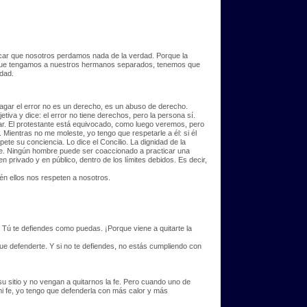
icar que nosotros perdamos nada de la verdad. Porque la
r que tengamos a nuestros hermanos separados, tenemos que
rdad.
opagar el error no es un derecho, es un abuso de derecho.
tiva y dice: el error no tiene derechos, pero la persona sí.
r. El protestante está equivocado, como luego veremos, pero
Mientras no me moleste, yo tengo que respetarle a él: si él
te su conciencia. Lo dice el Concilio. La dignidad de la
e. Ningún hombre puede ser coaccionado a practicar una
en privado y en público, dentro de los límites debidos. Es decir,
én ellos nos respeten a nosotros.
os. Tú te defiendes como puedas. ¡Porque viene a quitarte la
s que defenderte. Y si no te defiendes, no estás cumpliendo con
 sitio y no vengan a quitarnos la fe. Pero cuando uno de
mi fe, yo tengo que defenderla con más calor y más