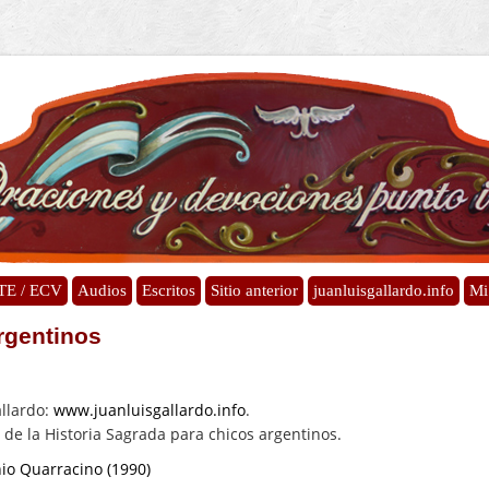
TE / ECV
Audios
Escritos
Sitio anterior
juanluisgallardo.info
Mi
rgentinos
allardo:
www.juanluisgallardo.info
.
 de la Historia Sagrada para chicos argentinos.
nio Quarracino (1990)