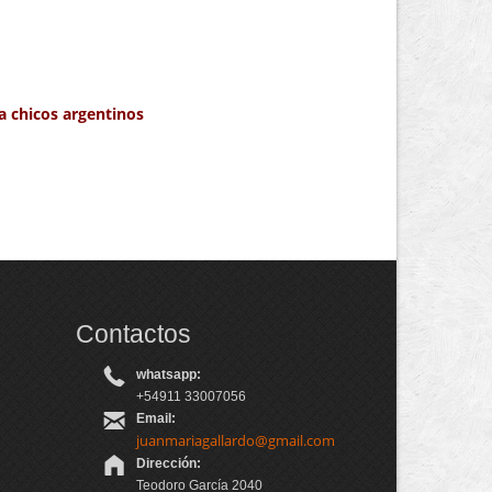
a chicos argentinos
Contactos
whatsapp:
+54911 33007056
Email:
juanmariagallardo@gmail.com
Dirección:
Teodoro García 2040