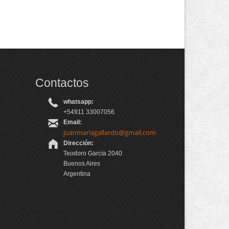
Contactos
whatsapp:
+54911 33007056
Email:
juanmariagallardo@gmail.com
Dirección:
Teodoro García 2040
Buenos Aires
Argentina