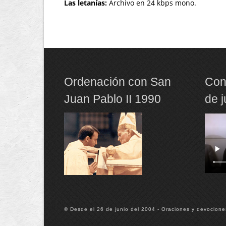
Las letanías:
Archivo en 24 kbps mono.
Ordenación con San
Con
Juan Pablo II 1990
de 
© Desde el 26 de junio del 2004 - Oraciones y devocione