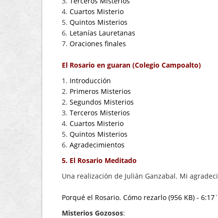
3.
Terceros Misterios
4.
Cuartos Misterio
5.
Quintos Misterios
6.
Letanías Lauretanas
7.
Oraciones finales
El Rosario en guaran (Colegio Campoalto)
1.
Introducción
2.
Primeros Misterios
2.
Segundos Misterios
3.
Terceros Misterios
4.
Cuartos Misterio
5.
Quintos Misterios
6.
Agradecimientos
5. E
l Rosario
Meditado
Una realización de Julián Ganzabal. Mi agradecim
Porqué el Rosario. Cómo rezarlo (956 KB) - 6:17
Misterios Gozosos
: