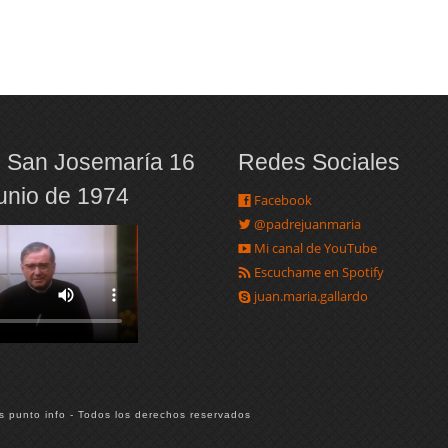
 San Josemaría 16
Redes Sociales
junio de 1974
Facebook
@padrejuanmaria
Mi canal de YouTube
Escuchame en Spotify
juan.maria.gallardo
s punto info - Todos los derechos reservados