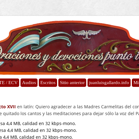
TE / ECV
Audios
Escritos
Sitio anterior
juanluisgallardo.info
Mi
cto XVII
en latín: Quiero agradecer a las Madres Carmelitas del con
he quitado los cantos y las meditaciones para dejar sólo la voz del P
esa 4,4 MB, calidad en 32 kbps-mono.
pesa 4,4 MB, calidad en 32 kbps-mono.
sa 4,4 MB, calidad en 32 kbps-mono.