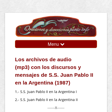
Menu
Inicio
Los archivos de audio
ITE / ECV
(mp3) con los discursos y
Audios
Escritos
mensajes de S.S. Juan Pablo II
Sitio anterior
en la Argentina (1987)
juanluisgallardo.info
1.- S.S. Juan Pablo II en la Argentina I
Mi Spotify
2.- S.S. Juan Pablo II en la Argentina II
Mi YouTube
------X------
Mi Facebook